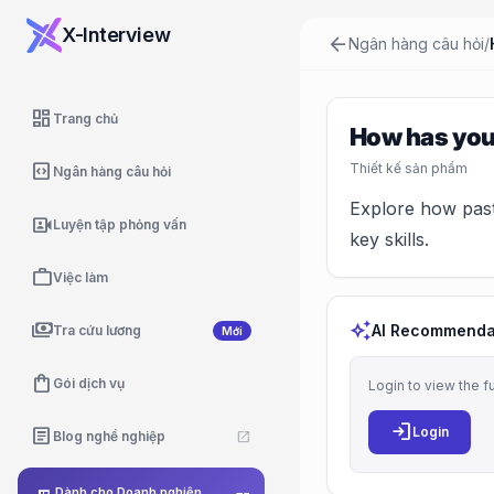
X-Interview
arrow_back
Ngân hàng câu hỏi
/
dashboard
Trang chủ
How has your
code_blocks
Thiết kế sản phẩm
Ngân hàng câu hỏi
Explore how past
video_camera_front
Luyện tập phỏng vấn
key skills.
work
Việc làm
payments
auto_awesome
AI Recommenda
Tra cứu lương
Mới
shopping_bag
Gói dịch vụ
Login to view the f
login
article
Login
Blog nghề nghiệp
open_in_new
Dành cho Doanh nghiệp