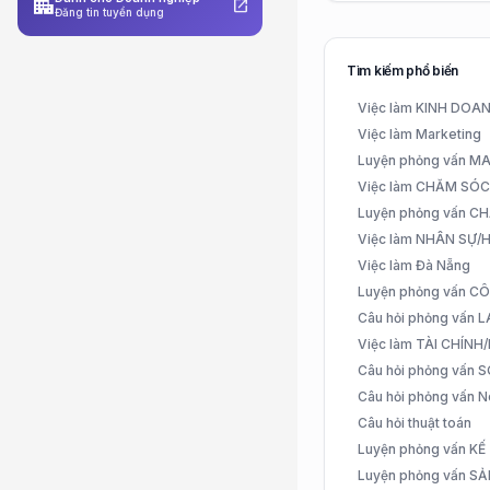
apartment
open_in_new
Đăng tin tuyển dụng
Tìm kiếm phổ biến
Việc làm KINH DO
Việc làm Marketing
Luyện phỏng vấn 
Việc làm CHĂM SÓ
Luyện phỏng vấn 
Việc làm NHÂN SỰ
Việc làm Đà Nẵng
Luyện phỏng vấn C
Câu hỏi phỏng vấn
Việc làm TÀI CHÍN
Câu hỏi phỏng vấn 
Câu hỏi phỏng vấn N
Câu hỏi thuật toán
Luyện phỏng vấn K
Luyện phỏng vấn S