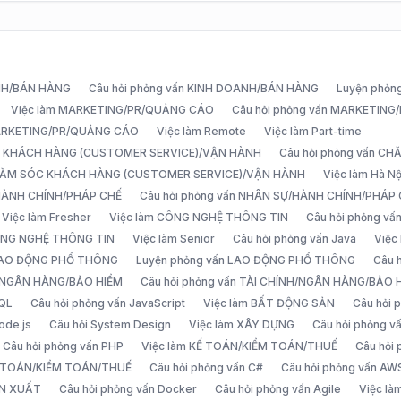
ANH/BÁN HÀNG
Câu hỏi phỏng vấn KINH DOANH/BÁN HÀNG
Luyện phỏn
Việc làm MARKETING/PR/QUẢNG CÁO
Câu hỏi phỏng vấn MARKETIN
MARKETING/PR/QUẢNG CÁO
Việc làm Remote
Việc làm Part-time
C KHÁCH HÀNG (CUSTOMER SERVICE)/VẬN HÀNH
Câu hỏi phỏng vấn 
CHĂM SÓC KHÁCH HÀNG (CUSTOMER SERVICE)/VẬN HÀNH
Việc làm Hà Nộ
/HÀNH CHÍNH/PHÁP CHẾ
Câu hỏi phỏng vấn NHÂN SỰ/HÀNH CHÍNH/PHÁP
Việc làm Fresher
Việc làm CÔNG NGHỆ THÔNG TIN
Câu hỏi phỏng v
ÔNG NGHỆ THÔNG TIN
Việc làm Senior
Câu hỏi phỏng vấn Java
Việc
 LAO ĐỘNG PHỔ THÔNG
Luyện phỏng vấn LAO ĐỘNG PHỔ THÔNG
Câu 
H/NGÂN HÀNG/BẢO HIỂM
Câu hỏi phỏng vấn TÀI CHÍNH/NGÂN HÀNG/BẢO 
SQL
Câu hỏi phỏng vấn JavaScript
Việc làm BẤT ĐỘNG SẢN
Câu hỏi
ode.js
Câu hỏi System Design
Việc làm XÂY DỰNG
Câu hỏi phỏng 
Câu hỏi phỏng vấn PHP
Việc làm KẾ TOÁN/KIỂM TOÁN/THUẾ
Câu hỏi
Ế TOÁN/KIỂM TOÁN/THUẾ
Câu hỏi phỏng vấn C#
Câu hỏi phỏng vấn AW
ẢN XUẤT
Câu hỏi phỏng vấn Docker
Câu hỏi phỏng vấn Agile
Việc l