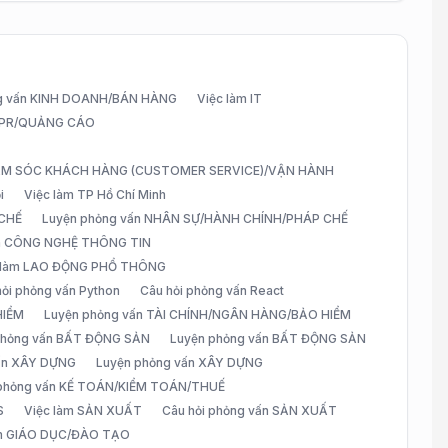
g vấn KINH DOANH/BÁN HÀNG
Việc làm IT
G/PR/QUẢNG CÁO
CHĂM SÓC KHÁCH HÀNG (CUSTOMER SERVICE)/VẬN HÀNH
i
Việc làm TP Hồ Chí Minh
 CHẾ
Luyện phỏng vấn NHÂN SỰ/HÀNH CHÍNH/PHÁP CHẾ
ấn CÔNG NGHỆ THÔNG TIN
 làm LAO ĐỘNG PHỔ THÔNG
hỏi phỏng vấn Python
Câu hỏi phỏng vấn React
HIỂM
Luyện phỏng vấn TÀI CHÍNH/NGÂN HÀNG/BẢO HIỂM
 phỏng vấn BẤT ĐỘNG SẢN
Luyện phỏng vấn BẤT ĐỘNG SẢN
vấn XÂY DỰNG
Luyện phỏng vấn XÂY DỰNG
 phỏng vấn KẾ TOÁN/KIỂM TOÁN/THUẾ
S
Việc làm SẢN XUẤT
Câu hỏi phỏng vấn SẢN XUẤT
àm GIÁO DỤC/ĐÀO TẠO