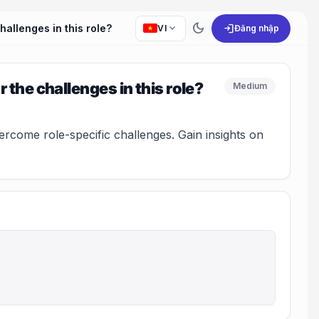
dark_mode
expand_more
login
allenges in this role?
VI
Đăng nhập
the challenges in this role?
Medium
rcome role-specific challenges. Gain insights on