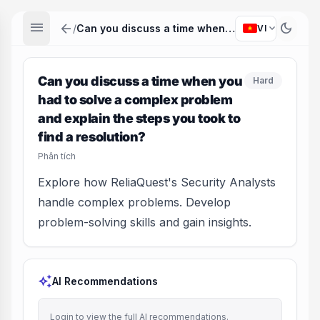
menu
arrow_back
dark_mode
expand_more
/
Can you discuss a time when you had to solve a complex problem and explain the steps you took to find a resolution?
VI
Can you discuss a time when you
Hard
had to solve a complex problem
and explain the steps you took to
find a resolution?
Phân tích
Explore how ReliaQuest's Security Analysts
handle complex problems. Develop
problem-solving skills and gain insights.
auto_awesome
AI Recommendations
Login to view the full AI recommendations.