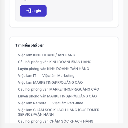
login
Login
Tìm kiếm phổ biến
Việc làm KINH DOANH/BÁN HÀNG
Câu hỏi phỏng vấn KINH DOANH/BÁN HÀNG
Luyện phỏng vấn KINH DOANH/BÁN HÀNG
Việc làm IT
Việc làm Marketing
Việc làm MARKETING/PR/QUẢNG CÁO
Câu hỏi phỏng vấn MARKETING/PR/QUẢNG CÁO
Luyện phỏng vấn MARKETING/PR/QUẢNG CÁO
Việc làm Remote
Việc làm Part-time
Việc làm CHĂM SÓC KHÁCH HÀNG (CUSTOMER
SERVICE)/VẬN HÀNH
Câu hỏi phỏng vấn CHĂM SÓC KHÁCH HÀNG
(CUSTOMER SERVICE)/VẬN HÀNH