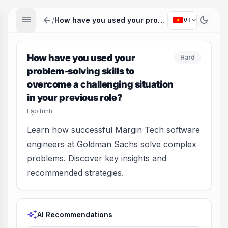
menu
arrow_back
dark_mode
expand_more
/
How have you used your problem-solving skills to overcome a challenging situation in your previous role?
VI
How have you used your
Hard
problem-solving skills to
overcome a challenging situation
in your previous role?
Lập trình
Learn how successful Margin Tech software
engineers at Goldman Sachs solve complex
problems. Discover key insights and
recommended strategies.
auto_awesome
AI Recommendations