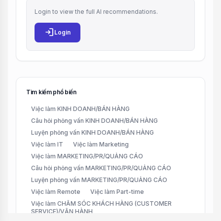
Login to view the full AI recommendations.
login
Login
Tìm kiếm phổ biến
Việc làm KINH DOANH/BÁN HÀNG
Câu hỏi phỏng vấn KINH DOANH/BÁN HÀNG
Luyện phỏng vấn KINH DOANH/BÁN HÀNG
Việc làm IT
Việc làm Marketing
Việc làm MARKETING/PR/QUẢNG CÁO
Câu hỏi phỏng vấn MARKETING/PR/QUẢNG CÁO
Luyện phỏng vấn MARKETING/PR/QUẢNG CÁO
Việc làm Remote
Việc làm Part-time
Việc làm CHĂM SÓC KHÁCH HÀNG (CUSTOMER
SERVICE)/VẬN HÀNH