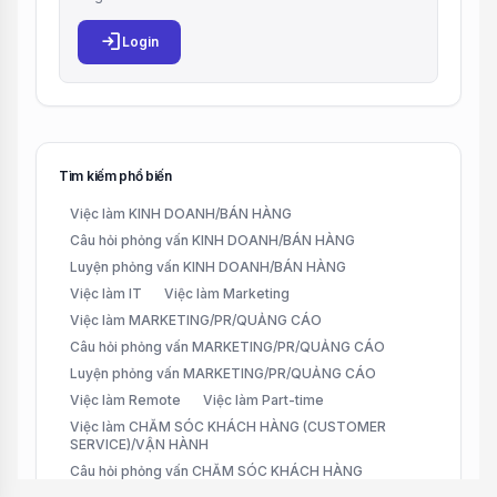
login
Login
Tìm kiếm phổ biến
Việc làm KINH DOANH/BÁN HÀNG
Câu hỏi phỏng vấn KINH DOANH/BÁN HÀNG
Luyện phỏng vấn KINH DOANH/BÁN HÀNG
Việc làm IT
Việc làm Marketing
Việc làm MARKETING/PR/QUẢNG CÁO
Câu hỏi phỏng vấn MARKETING/PR/QUẢNG CÁO
Luyện phỏng vấn MARKETING/PR/QUẢNG CÁO
Việc làm Remote
Việc làm Part-time
Việc làm CHĂM SÓC KHÁCH HÀNG (CUSTOMER
SERVICE)/VẬN HÀNH
Câu hỏi phỏng vấn CHĂM SÓC KHÁCH HÀNG
(CUSTOMER SERVICE)/VẬN HÀNH