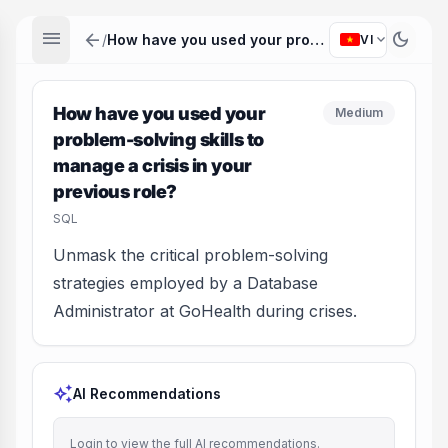
menu
arrow_back
dark_mode
expand_more
/
How have you used your problem-solving skills to manage a crisis in your previous role?
VI
How have you used your
Medium
problem-solving skills to
manage a crisis in your
previous role?
SQL
Unmask the critical problem-solving
strategies employed by a Database
Administrator at GoHealth during crises.
auto_awesome
AI Recommendations
Login to view the full AI recommendations.