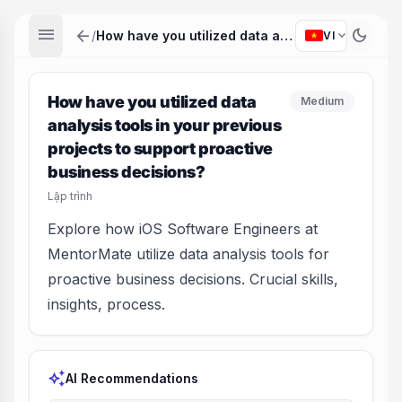
menu
arrow_back
dark_mode
expand_more
/
How have you utilized data analysis tools in your previous projects to support proactive business decisions?
VI
How have you utilized data
Medium
analysis tools in your previous
projects to support proactive
business decisions?
Lập trình
Explore how iOS Software Engineers at
MentorMate utilize data analysis tools for
proactive business decisions. Crucial skills,
insights, process.
auto_awesome
AI Recommendations