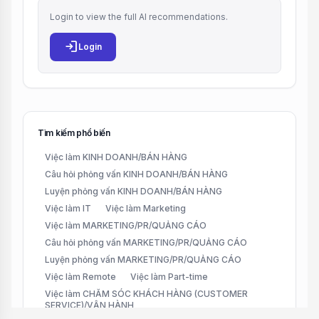
Login to view the full AI recommendations.
login
Login
Tìm kiếm phổ biến
Việc làm KINH DOANH/BÁN HÀNG
Câu hỏi phỏng vấn KINH DOANH/BÁN HÀNG
Luyện phỏng vấn KINH DOANH/BÁN HÀNG
Việc làm IT
Việc làm Marketing
Việc làm MARKETING/PR/QUẢNG CÁO
Câu hỏi phỏng vấn MARKETING/PR/QUẢNG CÁO
Luyện phỏng vấn MARKETING/PR/QUẢNG CÁO
Việc làm Remote
Việc làm Part-time
Việc làm CHĂM SÓC KHÁCH HÀNG (CUSTOMER
SERVICE)/VẬN HÀNH