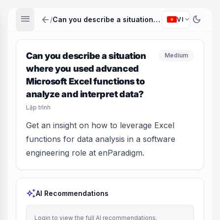
menu
arrow_back
dark_mode
expand_more
/
Can you describe a situation where you used advanced Microsoft Excel functions to analyze and interpret data?
VI
Can you describe a situation
Medium
where you used advanced
Microsoft Excel functions to
analyze and interpret data?
Lập trình
Get an insight on how to leverage Excel
functions for data analysis in a software
engineering role at enParadigm.
auto_awesome
AI Recommendations
Login to view the full AI recommendations.