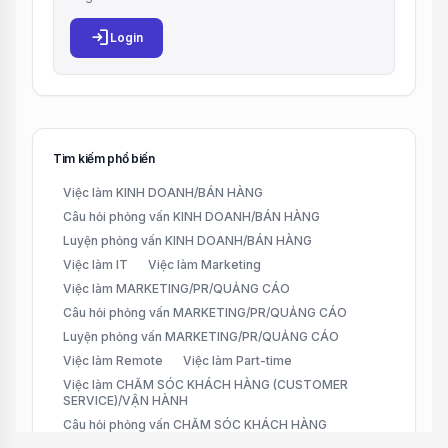
login
Login
Tìm kiếm phổ biến
Việc làm KINH DOANH/BÁN HÀNG
Câu hỏi phỏng vấn KINH DOANH/BÁN HÀNG
Luyện phỏng vấn KINH DOANH/BÁN HÀNG
Việc làm IT
Việc làm Marketing
Việc làm MARKETING/PR/QUẢNG CÁO
Câu hỏi phỏng vấn MARKETING/PR/QUẢNG CÁO
Luyện phỏng vấn MARKETING/PR/QUẢNG CÁO
Việc làm Remote
Việc làm Part-time
Việc làm CHĂM SÓC KHÁCH HÀNG (CUSTOMER
SERVICE)/VẬN HÀNH
Câu hỏi phỏng vấn CHĂM SÓC KHÁCH HÀNG
(CUSTOMER SERVICE)/VẬN HÀNH