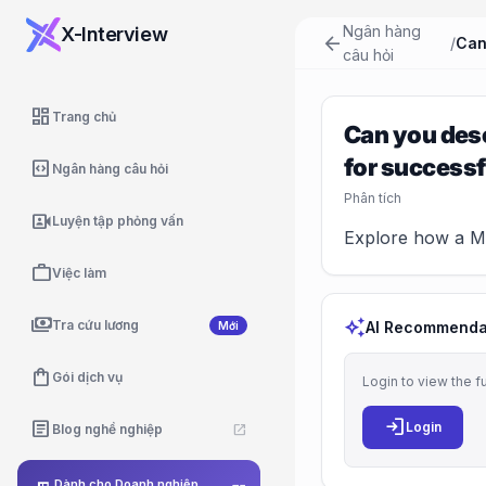
Ngân hàng
X-Interview
arrow_back
/
câu hỏi
dashboard
Trang chủ
Can you desc
for success
code_blocks
Ngân hàng câu hỏi
Phân tích
video_camera_front
Luyện tập phỏng vấn
Explore how a Mar
work
Việc làm
payments
auto_awesome
Tra cứu lương
AI Recommenda
Mới
shopping_bag
Gói dịch vụ
Login to view the f
login
article
Login
Blog nghề nghiệp
open_in_new
Dành cho Doanh nghiệp