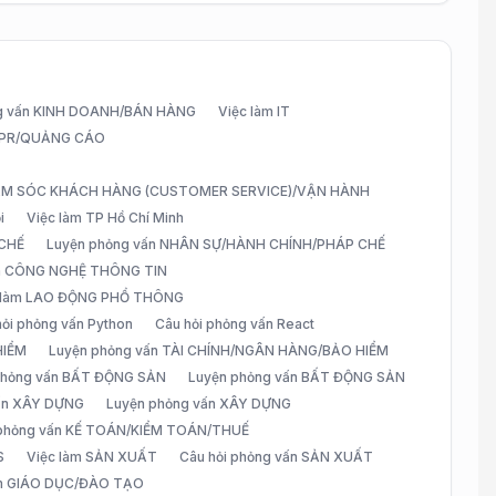
g vấn KINH DOANH/BÁN HÀNG
Việc làm IT
G/PR/QUẢNG CÁO
CHĂM SÓC KHÁCH HÀNG (CUSTOMER SERVICE)/VẬN HÀNH
i
Việc làm TP Hồ Chí Minh
 CHẾ
Luyện phỏng vấn NHÂN SỰ/HÀNH CHÍNH/PHÁP CHẾ
ấn CÔNG NGHỆ THÔNG TIN
 làm LAO ĐỘNG PHỔ THÔNG
hỏi phỏng vấn Python
Câu hỏi phỏng vấn React
HIỂM
Luyện phỏng vấn TÀI CHÍNH/NGÂN HÀNG/BẢO HIỂM
 phỏng vấn BẤT ĐỘNG SẢN
Luyện phỏng vấn BẤT ĐỘNG SẢN
vấn XÂY DỰNG
Luyện phỏng vấn XÂY DỰNG
 phỏng vấn KẾ TOÁN/KIỂM TOÁN/THUẾ
S
Việc làm SẢN XUẤT
Câu hỏi phỏng vấn SẢN XUẤT
àm GIÁO DỤC/ĐÀO TẠO