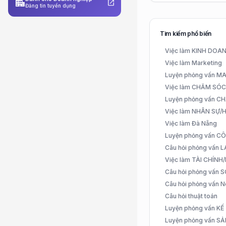
apartment
open_in_new
Đăng tin tuyển dụng
Tìm kiếm phổ biến
Việc làm KINH DO
Việc làm Marketing
Luyện phỏng vấn 
Việc làm CHĂM SÓ
Luyện phỏng vấn 
Việc làm NHÂN SỰ
Việc làm Đà Nẵng
Luyện phỏng vấn C
Câu hỏi phỏng vấn
Việc làm TÀI CHÍN
Câu hỏi phỏng vấn 
Câu hỏi phỏng vấn N
Câu hỏi thuật toán
Luyện phỏng vấn K
Luyện phỏng vấn S