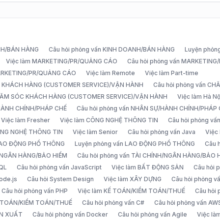
ANH/BÁN HÀNG
Câu hỏi phỏng vấn KINH DOANH/BÁN HÀNG
Luyện phỏn
Việc làm MARKETING/PR/QUẢNG CÁO
Câu hỏi phỏng vấn MARKETIN
MARKETING/PR/QUẢNG CÁO
Việc làm Remote
Việc làm Part-time
C KHÁCH HÀNG (CUSTOMER SERVICE)/VẬN HÀNH
Câu hỏi phỏng vấn 
CHĂM SÓC KHÁCH HÀNG (CUSTOMER SERVICE)/VẬN HÀNH
Việc làm Hà Nộ
/HÀNH CHÍNH/PHÁP CHẾ
Câu hỏi phỏng vấn NHÂN SỰ/HÀNH CHÍNH/PHÁP
Việc làm Fresher
Việc làm CÔNG NGHỆ THÔNG TIN
Câu hỏi phỏng v
ÔNG NGHỆ THÔNG TIN
Việc làm Senior
Câu hỏi phỏng vấn Java
Việc
 LAO ĐỘNG PHỔ THÔNG
Luyện phỏng vấn LAO ĐỘNG PHỔ THÔNG
Câu 
H/NGÂN HÀNG/BẢO HIỂM
Câu hỏi phỏng vấn TÀI CHÍNH/NGÂN HÀNG/BẢO 
SQL
Câu hỏi phỏng vấn JavaScript
Việc làm BẤT ĐỘNG SẢN
Câu hỏi
ode.js
Câu hỏi System Design
Việc làm XÂY DỰNG
Câu hỏi phỏng 
Câu hỏi phỏng vấn PHP
Việc làm KẾ TOÁN/KIỂM TOÁN/THUẾ
Câu hỏi
Ế TOÁN/KIỂM TOÁN/THUẾ
Câu hỏi phỏng vấn C#
Câu hỏi phỏng vấn AW
ẢN XUẤT
Câu hỏi phỏng vấn Docker
Câu hỏi phỏng vấn Agile
Việc l