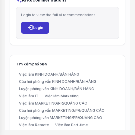
auto_awesome
Login to view the full AI recommendations.
login
Login
Tìm kiếm phổ biến
Việc làm KINH DOANH/BÁN HÀNG
Câu hỏi phỏng vấn KINH DOANH/BÁN HÀNG
Luyện phỏng vấn KINH DOANH/BÁN HÀNG
Việc làm IT
Việc làm Marketing
Việc làm MARKETING/PR/QUẢNG CÁO
Câu hỏi phỏng vấn MARKETING/PR/QUẢNG CÁO
Luyện phỏng vấn MARKETING/PR/QUẢNG CÁO
Việc làm Remote
Việc làm Part-time
Việc làm CHĂM SÓC KHÁCH HÀNG (CUSTOMER