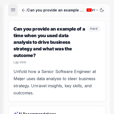
menu
arrow_back
dark_mode
expand_more
/
Can you provide an example of a time when you used data analysis to drive business strategy and what was the outcome?
VI
Can you provide an example of a
Hard
time when you used data
analysis to drive business
strategy and what was the
outcome?
Lập trình
Unfold how a Senior Software Engineer at
Meijer uses data analysis to steer business
strategy. Unravel insights, key skills, and
outcomes.
AI Recommendations