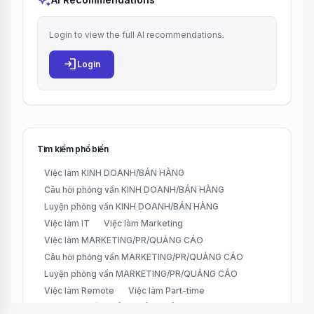
auto_awesome
Login to view the full AI recommendations.
login
Login
Tìm kiếm phổ biến
Việc làm KINH DOANH/BÁN HÀNG
Câu hỏi phỏng vấn KINH DOANH/BÁN HÀNG
Luyện phỏng vấn KINH DOANH/BÁN HÀNG
Việc làm IT
Việc làm Marketing
Việc làm MARKETING/PR/QUẢNG CÁO
Câu hỏi phỏng vấn MARKETING/PR/QUẢNG CÁO
Luyện phỏng vấn MARKETING/PR/QUẢNG CÁO
Việc làm Remote
Việc làm Part-time
Việc làm CHĂM SÓC KHÁCH HÀNG (CUSTOMER