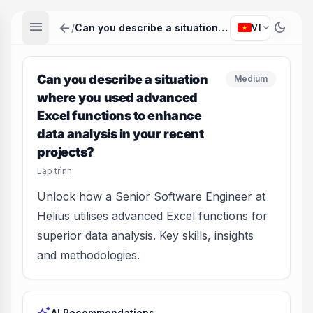
menu
arrow_back
dark_mode
expand_more
/
Can you describe a situation where you used advanced Excel functions to enhance data analysis in your recent projects?
VI
Can you describe a situation
Medium
where you used advanced
Excel functions to enhance
data analysis in your recent
projects?
Lập trình
Unlock how a Senior Software Engineer at
Helius utilises advanced Excel functions for
superior data analysis. Key skills, insights
and methodologies.
AI Recommendations