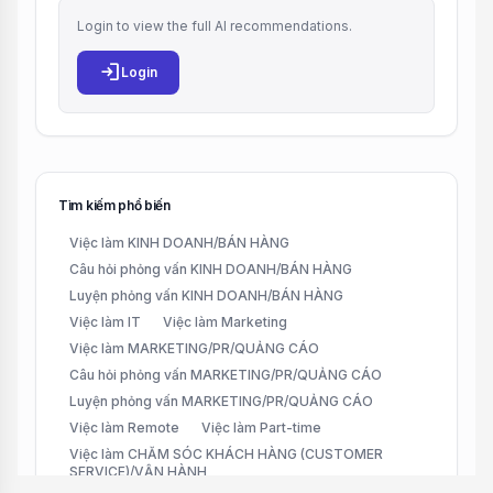
Login to view the full AI recommendations.
login
Login
Tìm kiếm phổ biến
Việc làm KINH DOANH/BÁN HÀNG
Câu hỏi phỏng vấn KINH DOANH/BÁN HÀNG
Luyện phỏng vấn KINH DOANH/BÁN HÀNG
Việc làm IT
Việc làm Marketing
Việc làm MARKETING/PR/QUẢNG CÁO
Câu hỏi phỏng vấn MARKETING/PR/QUẢNG CÁO
Luyện phỏng vấn MARKETING/PR/QUẢNG CÁO
Việc làm Remote
Việc làm Part-time
Việc làm CHĂM SÓC KHÁCH HÀNG (CUSTOMER
SERVICE)/VẬN HÀNH