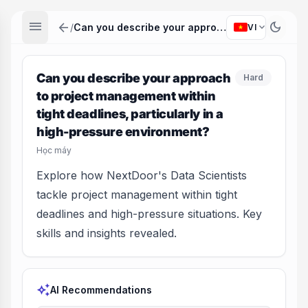
menu
arrow_back
dark_mode
expand_more
/
Can you describe your approach to project management within tight deadlines, particularly in a high-pressure environment?
VI
Can you describe your approach
Hard
to project management within
tight deadlines, particularly in a
high-pressure environment?
Học máy
Explore how NextDoor's Data Scientists
tackle project management within tight
deadlines and high-pressure situations. Key
skills and insights revealed.
auto_awesome
AI Recommendations