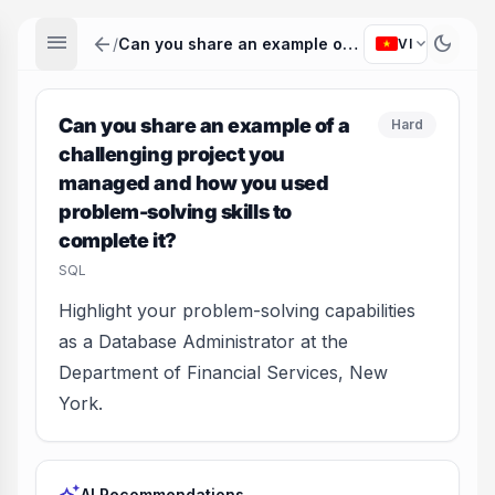
menu
arrow_back
dark_mode
expand_more
/
Can you share an example of a challenging project you managed and how you used problem-solving skills to complete it?
VI
Can you share an example of a
Hard
challenging project you
managed and how you used
problem-solving skills to
complete it?
SQL
Highlight your problem-solving capabilities
as a Database Administrator at the
Department of Financial Services, New
York.
AI Recommendations