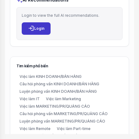
auto_awesome
Login to view the full AI recommendations.
login
Login
Tìm kiếm phổ biến
Việc làm KINH DOANH/BÁN HÀNG
Câu hỏi phỏng vấn KINH DOANH/BÁN HÀNG
Luyện phỏng vấn KINH DOANH/BÁN HÀNG
Việc làm IT
Việc làm Marketing
Việc làm MARKETING/PR/QUẢNG CÁO
Câu hỏi phỏng vấn MARKETING/PR/QUẢNG CÁO
Luyện phỏng vấn MARKETING/PR/QUẢNG CÁO
Việc làm Remote
Việc làm Part-time
Việc làm CHĂM SÓC KHÁCH HÀNG (CUSTOMER