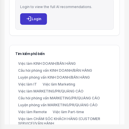
Login to view the full AI recommendations.
login
Login
Tìm kiếm phổ biến
Việc làm KINH DOANH/BÁN HÀNG
Câu hỏi phỏng vấn KINH DOANH/BÁN HÀNG
Luyện phỏng vấn KINH DOANH/BÁN HÀNG
Việc làm IT
Việc làm Marketing
Việc làm MARKETING/PR/QUẢNG CÁO
Câu hỏi phỏng vấn MARKETING/PR/QUẢNG CÁO
Luyện phỏng vấn MARKETING/PR/QUẢNG CÁO
Việc làm Remote
Việc làm Part-time
Việc làm CHĂM SÓC KHÁCH HÀNG (CUSTOMER
SERVICE)/VẬN HÀNH