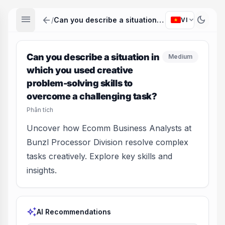
menu
arrow_back
dark_mode
expand_more
/
Can you describe a situation in which you used creative problem-solving skills to overcome a challenging task?
VI
Can you describe a situation in
Medium
which you used creative
problem-solving skills to
overcome a challenging task?
Phân tích
Uncover how Ecomm Business Analysts at
Bunzl Processor Division resolve complex
tasks creatively. Explore key skills and
insights.
auto_awesome
AI Recommendations