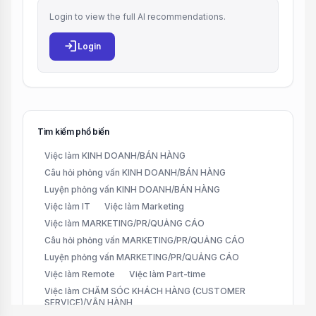
Login to view the full AI recommendations.
login
Login
Tìm kiếm phổ biến
Việc làm KINH DOANH/BÁN HÀNG
Câu hỏi phỏng vấn KINH DOANH/BÁN HÀNG
Luyện phỏng vấn KINH DOANH/BÁN HÀNG
Việc làm IT
Việc làm Marketing
Việc làm MARKETING/PR/QUẢNG CÁO
Câu hỏi phỏng vấn MARKETING/PR/QUẢNG CÁO
Luyện phỏng vấn MARKETING/PR/QUẢNG CÁO
Việc làm Remote
Việc làm Part-time
Việc làm CHĂM SÓC KHÁCH HÀNG (CUSTOMER
SERVICE)/VẬN HÀNH