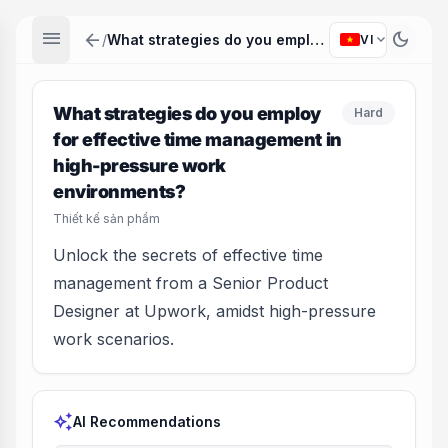
menu
arrow_back
dark_mode
expand_more
/
What strategies do you employ for effective time management in high-pressure work environments?
VI
What strategies do you employ
Hard
for effective time management in
high-pressure work
environments?
Thiết kế sản phẩm
Unlock the secrets of effective time
management from a Senior Product
Designer at Upwork, amidst high-pressure
work scenarios.
auto_awesome
AI Recommendations