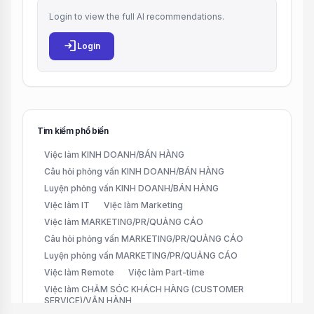
Login to view the full AI recommendations.
login
Login
Tìm kiếm phổ biến
Việc làm KINH DOANH/BÁN HÀNG
Câu hỏi phỏng vấn KINH DOANH/BÁN HÀNG
Luyện phỏng vấn KINH DOANH/BÁN HÀNG
Việc làm IT
Việc làm Marketing
Việc làm MARKETING/PR/QUẢNG CÁO
Câu hỏi phỏng vấn MARKETING/PR/QUẢNG CÁO
Luyện phỏng vấn MARKETING/PR/QUẢNG CÁO
Việc làm Remote
Việc làm Part-time
Việc làm CHĂM SÓC KHÁCH HÀNG (CUSTOMER
SERVICE)/VẬN HÀNH