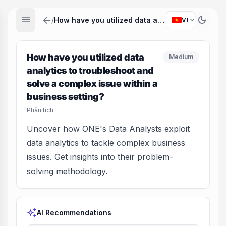
menu
arrow_back
dark_mode
expand_more
/
How have you utilized data analytics to troubleshoot and solve a complex issue within a business setting?
VI
How have you utilized data
Medium
analytics to troubleshoot and
solve a complex issue within a
business setting?
Phân tích
Uncover how ONE's Data Analysts exploit
data analytics to tackle complex business
issues. Get insights into their problem-
solving methodology.
auto_awesome
AI Recommendations