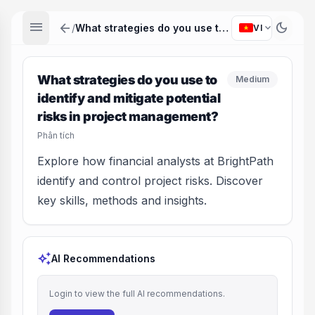
menu
arrow_back
dark_mode
expand_more
/
What strategies do you use to identify and mitigate potential risks in project management?
VI
What strategies do you use to
Medium
identify and mitigate potential
risks in project management?
Phân tích
Explore how financial analysts at BrightPath
identify and control project risks. Discover
key skills, methods and insights.
auto_awesome
AI Recommendations
Login to view the full AI recommendations.