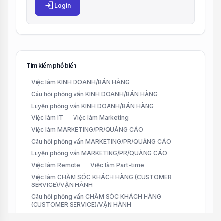
login
Login
Tìm kiếm phổ biến
Việc làm KINH DOANH/BÁN HÀNG
Câu hỏi phỏng vấn KINH DOANH/BÁN HÀNG
Luyện phỏng vấn KINH DOANH/BÁN HÀNG
Việc làm IT
Việc làm Marketing
Việc làm MARKETING/PR/QUẢNG CÁO
Câu hỏi phỏng vấn MARKETING/PR/QUẢNG CÁO
Luyện phỏng vấn MARKETING/PR/QUẢNG CÁO
Việc làm Remote
Việc làm Part-time
Việc làm CHĂM SÓC KHÁCH HÀNG (CUSTOMER
SERVICE)/VẬN HÀNH
Câu hỏi phỏng vấn CHĂM SÓC KHÁCH HÀNG
(CUSTOMER SERVICE)/VẬN HÀNH
Luyện phỏng vấn CHĂM SÓC KHÁCH HÀNG