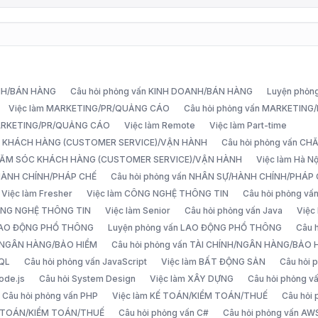
ANH/BÁN HÀNG
Câu hỏi phỏng vấn KINH DOANH/BÁN HÀNG
Luyện phỏn
Việc làm MARKETING/PR/QUẢNG CÁO
Câu hỏi phỏng vấn MARKETIN
MARKETING/PR/QUẢNG CÁO
Việc làm Remote
Việc làm Part-time
C KHÁCH HÀNG (CUSTOMER SERVICE)/VẬN HÀNH
Câu hỏi phỏng vấn 
CHĂM SÓC KHÁCH HÀNG (CUSTOMER SERVICE)/VẬN HÀNH
Việc làm Hà Nộ
/HÀNH CHÍNH/PHÁP CHẾ
Câu hỏi phỏng vấn NHÂN SỰ/HÀNH CHÍNH/PHÁP
Việc làm Fresher
Việc làm CÔNG NGHỆ THÔNG TIN
Câu hỏi phỏng v
ÔNG NGHỆ THÔNG TIN
Việc làm Senior
Câu hỏi phỏng vấn Java
Việc
 LAO ĐỘNG PHỔ THÔNG
Luyện phỏng vấn LAO ĐỘNG PHỔ THÔNG
Câu 
H/NGÂN HÀNG/BẢO HIỂM
Câu hỏi phỏng vấn TÀI CHÍNH/NGÂN HÀNG/BẢO 
SQL
Câu hỏi phỏng vấn JavaScript
Việc làm BẤT ĐỘNG SẢN
Câu hỏi
ode.js
Câu hỏi System Design
Việc làm XÂY DỰNG
Câu hỏi phỏng 
Câu hỏi phỏng vấn PHP
Việc làm KẾ TOÁN/KIỂM TOÁN/THUẾ
Câu hỏi
Ế TOÁN/KIỂM TOÁN/THUẾ
Câu hỏi phỏng vấn C#
Câu hỏi phỏng vấn AW