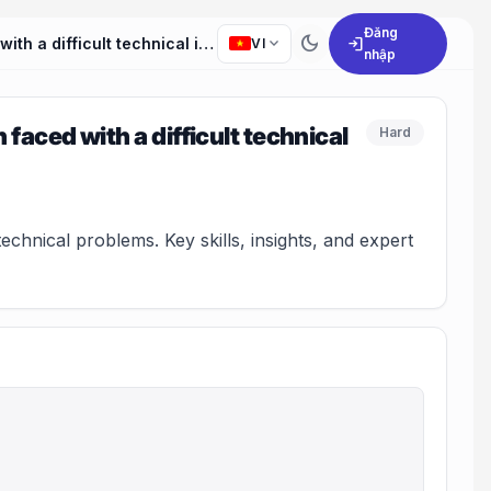
Đăng
dark_mode
expand_more
login
How do you handle the process of problem-solving when faced with a difficult technical issue?
VI
nhập
aced with a difficult technical
Hard
hnical problems. Key skills, insights, and expert