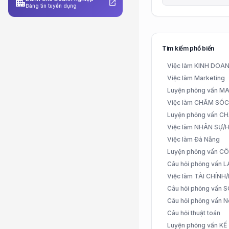
apartment
open_in_new
Đăng tin tuyển dụng
Tìm kiếm phổ biến
Việc làm KINH DO
Việc làm Marketing
Luyện phỏng vấn 
Việc làm CHĂM SÓ
Luyện phỏng vấn 
Việc làm NHÂN SỰ
Việc làm Đà Nẵng
Luyện phỏng vấn C
Câu hỏi phỏng vấn
Việc làm TÀI CHÍN
Câu hỏi phỏng vấn 
Câu hỏi phỏng vấn N
Câu hỏi thuật toán
Luyện phỏng vấn K