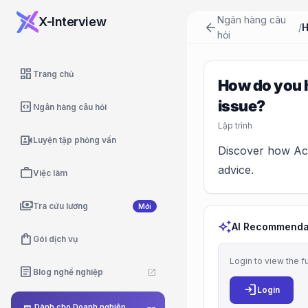
Ngân hàng câu
X-Interview
arrow_back
/
hỏi
dashboard
Trang chủ
How do you h
issue?
code_blocks
Ngân hàng câu hỏi
Lập trình
video_camera_front
Luyện tập phỏng vấn
Discover how Acc
advice.
work
Việc làm
payments
Tra cứu lương
Mới
auto_awesome
AI Recommenda
shopping_bag
Gói dịch vụ
Login to view the f
article
Blog nghề nghiệp
open_in_new
login
Login
Dành cho Doanh nghiệp