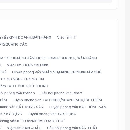
g vấn KINH DOANH/BÁN HÀNG
Việc làm IT
G/PR/QUẢNG CÁO
CHĂM SÓC KHÁCH HÀNG (CUSTOMER SERVICE)/VẬN HÀNH
i
Việc làm TP Hồ Chí Minh
 CHẾ
Luyện phỏng vấn NHÂN SỰ/HÀNH CHÍNH/PHÁP CHẾ
ấn CÔNG NGHỆ THÔNG TIN
 làm LAO ĐỘNG PHỔ THÔNG
hỏi phỏng vấn Python
Câu hỏi phỏng vấn React
HIỂM
Luyện phỏng vấn TÀI CHÍNH/NGÂN HÀNG/BẢO HIỂM
 phỏng vấn BẤT ĐỘNG SẢN
Luyện phỏng vấn BẤT ĐỘNG SẢN
vấn XÂY DỰNG
Luyện phỏng vấn XÂY DỰNG
 phỏng vấn KẾ TOÁN/KIỂM TOÁN/THUẾ
S
Việc làm SẢN XUẤT
Câu hỏi phỏng vấn SẢN XUẤT