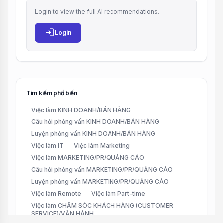
Login to view the full AI recommendations.
login
Login
Tìm kiếm phổ biến
Việc làm KINH DOANH/BÁN HÀNG
Câu hỏi phỏng vấn KINH DOANH/BÁN HÀNG
Luyện phỏng vấn KINH DOANH/BÁN HÀNG
Việc làm IT
Việc làm Marketing
Việc làm MARKETING/PR/QUẢNG CÁO
Câu hỏi phỏng vấn MARKETING/PR/QUẢNG CÁO
Luyện phỏng vấn MARKETING/PR/QUẢNG CÁO
Việc làm Remote
Việc làm Part-time
Việc làm CHĂM SÓC KHÁCH HÀNG (CUSTOMER
SERVICE)/VẬN HÀNH