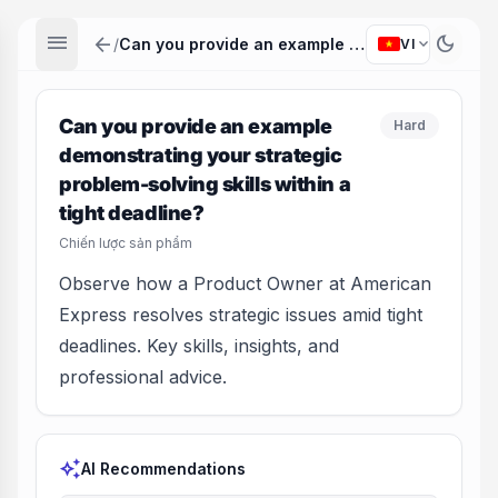
menu
arrow_back
dark_mode
expand_more
/
Can you provide an example demonstrating your strategic problem-solving skills within a tight deadline?
VI
Can you provide an example
Hard
demonstrating your strategic
problem-solving skills within a
tight deadline?
Chiến lược sản phẩm
Observe how a Product Owner at American
Express resolves strategic issues amid tight
deadlines. Key skills, insights, and
professional advice.
auto_awesome
AI Recommendations