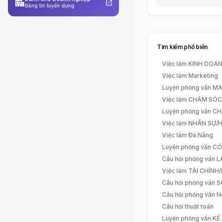
apartment
open_in_new
Đăng tin tuyển dụng
Tìm kiếm phổ biến
Việc làm KINH DO
Việc làm Marketing
Luyện phỏng vấn 
Việc làm CHĂM SÓ
Luyện phỏng vấn 
Việc làm NHÂN SỰ
Việc làm Đà Nẵng
Luyện phỏng vấn C
Câu hỏi phỏng vấn
Việc làm TÀI CHÍN
Câu hỏi phỏng vấn 
Câu hỏi phỏng vấn N
Câu hỏi thuật toán
Luyện phỏng vấn K