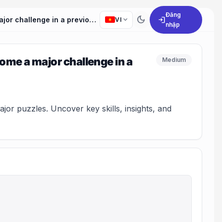
Đăng
dark_mode
expand_more
login
How have you used your problem-solving skills to overcome a major challenge in a previous role?
VI
nhập
ome a major challenge in a
Medium
or puzzles. Uncover key skills, insights, and