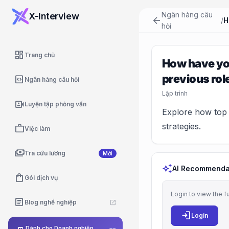
Ngân hàng câu
X-Interview
arrow_back
/
hỏi
dashboard
Trang chủ
How have you
previous rol
code_blocks
Ngân hàng câu hỏi
Lập trình
video_camera_front
Luyện tập phỏng vấn
Explore how top 
strategies.
work
Việc làm
payments
Tra cứu lương
Mới
auto_awesome
AI Recommenda
shopping_bag
Gói dịch vụ
Login to view the f
article
Blog nghề nghiệp
open_in_new
login
Login
Dành cho Doanh nghiệp