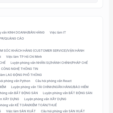
g vấn KINH DOANH/BÁN HÀNG
Việc làm IT
G/PR/QUẢNG CÁO
CHĂM SÓC KHÁCH HÀNG (CUSTOMER SERVICE)/VẬN HÀNH
i
Việc làm TP Hồ Chí Minh
 CHẾ
Luyện phỏng vấn NHÂN SỰ/HÀNH CHÍNH/PHÁP CHẾ
ấn CÔNG NGHỆ THÔNG TIN
 làm LAO ĐỘNG PHỔ THÔNG
hỏi phỏng vấn Python
Câu hỏi phỏng vấn React
HIỂM
Luyện phỏng vấn TÀI CHÍNH/NGÂN HÀNG/BẢO HIỂM
 phỏng vấn BẤT ĐỘNG SẢN
Luyện phỏng vấn BẤT ĐỘNG SẢN
vấn XÂY DỰNG
Luyện phỏng vấn XÂY DỰNG
 phỏng vấn KẾ TOÁN/KIỂM TOÁN/THUẾ
S
Việc làm SẢN XUẤT
Câu hỏi phỏng vấn SẢN XUẤT