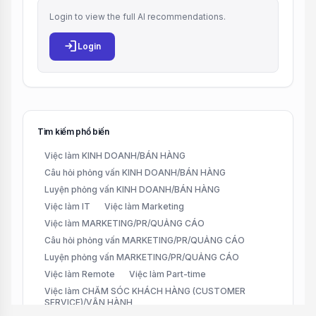
Login to view the full AI recommendations.
login
Login
Tìm kiếm phổ biến
Việc làm KINH DOANH/BÁN HÀNG
Câu hỏi phỏng vấn KINH DOANH/BÁN HÀNG
Luyện phỏng vấn KINH DOANH/BÁN HÀNG
Việc làm IT
Việc làm Marketing
Việc làm MARKETING/PR/QUẢNG CÁO
Câu hỏi phỏng vấn MARKETING/PR/QUẢNG CÁO
Luyện phỏng vấn MARKETING/PR/QUẢNG CÁO
Việc làm Remote
Việc làm Part-time
Việc làm CHĂM SÓC KHÁCH HÀNG (CUSTOMER
SERVICE)/VẬN HÀNH