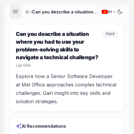
menu
arrow_back
dark_mode
expand_more
/
Can you describe a situation where you had to use your problem-solving skills to navigate a technical challenge?
VI
Can you describe a situation
Hard
where you had to use your
problem-solving skills to
navigate a technical challenge?
Lập trình
Explore how a Senior Software Developer
at Met Office approaches complex technical
challenges. Gain insight into key skills and
solution strategies.
auto_awesome
AI Recommendations