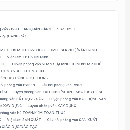
g vấn KINH DOANH/BÁN HÀNG
Việc làm IT
G/PR/QUẢNG CÁO
CHĂM SÓC KHÁCH HÀNG (CUSTOMER SERVICE)/VẬN HÀNH
i
Việc làm TP Hồ Chí Minh
 CHẾ
Luyện phỏng vấn NHÂN SỰ/HÀNH CHÍNH/PHÁP CHẾ
ấn CÔNG NGHỆ THÔNG TIN
 làm LAO ĐỘNG PHỔ THÔNG
hỏi phỏng vấn Python
Câu hỏi phỏng vấn React
HIỂM
Luyện phỏng vấn TÀI CHÍNH/NGÂN HÀNG/BẢO HIỂM
 phỏng vấn BẤT ĐỘNG SẢN
Luyện phỏng vấn BẤT ĐỘNG SẢN
vấn XÂY DỰNG
Luyện phỏng vấn XÂY DỰNG
 phỏng vấn KẾ TOÁN/KIỂM TOÁN/THUẾ
S
Việc làm SẢN XUẤT
Câu hỏi phỏng vấn SẢN XUẤT
àm GIÁO DỤC/ĐÀO TẠO