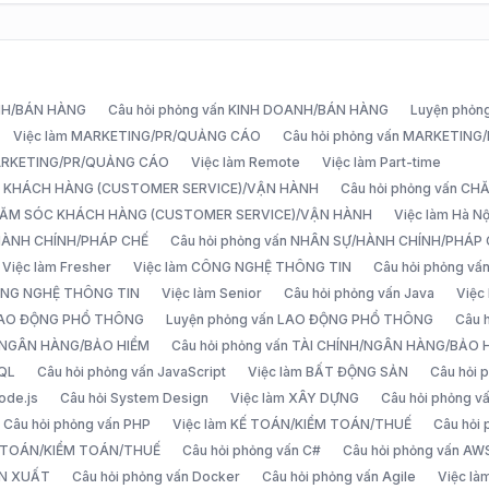
ANH/BÁN HÀNG
Câu hỏi phỏng vấn KINH DOANH/BÁN HÀNG
Luyện phỏn
Việc làm MARKETING/PR/QUẢNG CÁO
Câu hỏi phỏng vấn MARKETIN
MARKETING/PR/QUẢNG CÁO
Việc làm Remote
Việc làm Part-time
C KHÁCH HÀNG (CUSTOMER SERVICE)/VẬN HÀNH
Câu hỏi phỏng vấn 
CHĂM SÓC KHÁCH HÀNG (CUSTOMER SERVICE)/VẬN HÀNH
Việc làm Hà Nộ
/HÀNH CHÍNH/PHÁP CHẾ
Câu hỏi phỏng vấn NHÂN SỰ/HÀNH CHÍNH/PHÁP
Việc làm Fresher
Việc làm CÔNG NGHỆ THÔNG TIN
Câu hỏi phỏng v
ÔNG NGHỆ THÔNG TIN
Việc làm Senior
Câu hỏi phỏng vấn Java
Việc
 LAO ĐỘNG PHỔ THÔNG
Luyện phỏng vấn LAO ĐỘNG PHỔ THÔNG
Câu 
H/NGÂN HÀNG/BẢO HIỂM
Câu hỏi phỏng vấn TÀI CHÍNH/NGÂN HÀNG/BẢO 
SQL
Câu hỏi phỏng vấn JavaScript
Việc làm BẤT ĐỘNG SẢN
Câu hỏi
ode.js
Câu hỏi System Design
Việc làm XÂY DỰNG
Câu hỏi phỏng 
Câu hỏi phỏng vấn PHP
Việc làm KẾ TOÁN/KIỂM TOÁN/THUẾ
Câu hỏi
Ế TOÁN/KIỂM TOÁN/THUẾ
Câu hỏi phỏng vấn C#
Câu hỏi phỏng vấn AW
ẢN XUẤT
Câu hỏi phỏng vấn Docker
Câu hỏi phỏng vấn Agile
Việc l