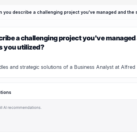
ribe a challenging project you've managed 
s you utilized?
es and strategic solutions of a Business Analyst at Alfred He
tions
ull AI recommendations.