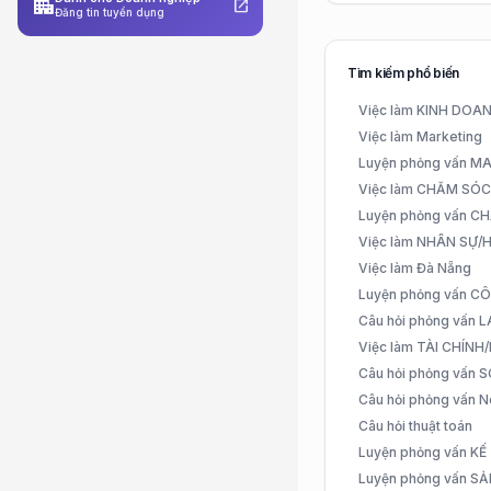
apartment
open_in_new
Đăng tin tuyển dụng
Tìm kiếm phổ biến
Việc làm KINH DO
Việc làm Marketing
Luyện phỏng vấn 
Việc làm CHĂM SÓ
Luyện phỏng vấn 
Việc làm NHÂN SỰ
Việc làm Đà Nẵng
Luyện phỏng vấn C
Câu hỏi phỏng vấn
Việc làm TÀI CHÍN
Câu hỏi phỏng vấn 
Câu hỏi phỏng vấn N
Câu hỏi thuật toán
Luyện phỏng vấn K
Luyện phỏng vấn S