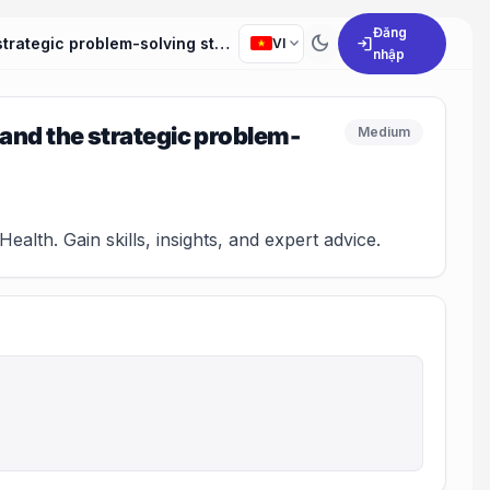
Đăng
dark_mode
expand_more
login
Can you describe a challenging project you've managed and the strategic problem-solving steps you utilized?
VI
nhập
and the strategic problem-
Medium
alth. Gain skills, insights, and expert advice.