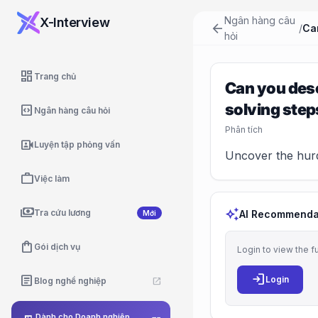
Ngân hàng câu
X-Interview
arrow_back
/
hỏi
dashboard
Trang chủ
Can you desc
solving step
code_blocks
Ngân hàng câu hỏi
Phân tích
video_camera_front
Luyện tập phỏng vấn
Uncover the hurdl
work
Việc làm
payments
auto_awesome
Tra cứu lương
AI Recommenda
Mới
shopping_bag
Gói dịch vụ
Login to view the f
login
article
Login
Blog nghề nghiệp
open_in_new
Dành cho Doanh nghiệp