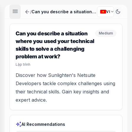
menu
arrow_back
dark_mode
expand_more
/
Can you describe a situation where you used your technical skills to solve a challenging problem at work?
VI
Can you describe a situation
Medium
where you used your technical
skills to solve a challenging
problem at work?
Lập trình
Discover how Sunlighten's Netsuite
Developers tackle complex challenges using
their technical skills. Gain key insights and
expert advice.
auto_awesome
AI Recommendations