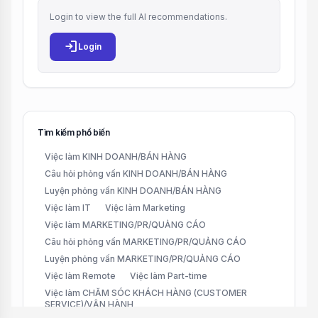
Login to view the full AI recommendations.
login
Login
Tìm kiếm phổ biến
Việc làm KINH DOANH/BÁN HÀNG
Câu hỏi phỏng vấn KINH DOANH/BÁN HÀNG
Luyện phỏng vấn KINH DOANH/BÁN HÀNG
Việc làm IT
Việc làm Marketing
Việc làm MARKETING/PR/QUẢNG CÁO
Câu hỏi phỏng vấn MARKETING/PR/QUẢNG CÁO
Luyện phỏng vấn MARKETING/PR/QUẢNG CÁO
Việc làm Remote
Việc làm Part-time
Việc làm CHĂM SÓC KHÁCH HÀNG (CUSTOMER
SERVICE)/VẬN HÀNH