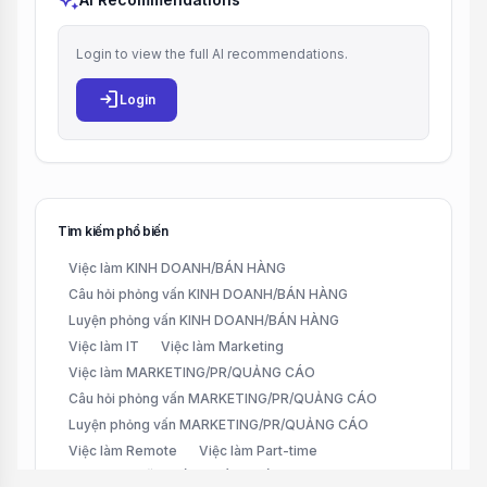
auto_awesome
Login to view the full AI recommendations.
login
Login
Tìm kiếm phổ biến
Việc làm KINH DOANH/BÁN HÀNG
Câu hỏi phỏng vấn KINH DOANH/BÁN HÀNG
Luyện phỏng vấn KINH DOANH/BÁN HÀNG
Việc làm IT
Việc làm Marketing
Việc làm MARKETING/PR/QUẢNG CÁO
Câu hỏi phỏng vấn MARKETING/PR/QUẢNG CÁO
Luyện phỏng vấn MARKETING/PR/QUẢNG CÁO
Việc làm Remote
Việc làm Part-time
Việc làm CHĂM SÓC KHÁCH HÀNG (CUSTOMER