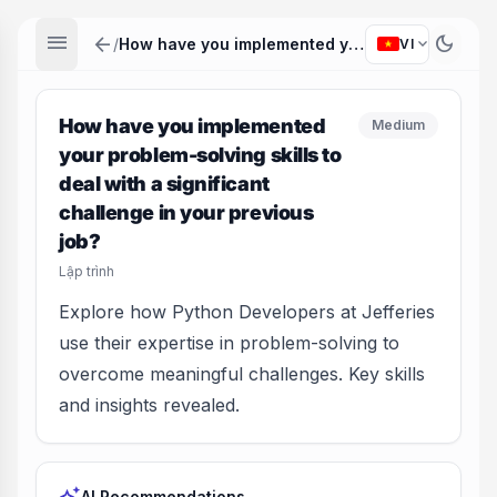
menu
arrow_back
dark_mode
expand_more
/
How have you implemented your problem-solving skills to deal with a significant challenge in your previous job?
VI
How have you implemented
Medium
your problem-solving skills to
deal with a significant
challenge in your previous
job?
Lập trình
Explore how Python Developers at Jefferies
use their expertise in problem-solving to
overcome meaningful challenges. Key skills
and insights revealed.
AI Recommendations