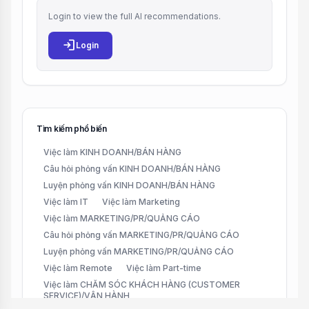
Login to view the full AI recommendations.
login
Login
Tìm kiếm phổ biến
Việc làm KINH DOANH/BÁN HÀNG
Câu hỏi phỏng vấn KINH DOANH/BÁN HÀNG
Luyện phỏng vấn KINH DOANH/BÁN HÀNG
Việc làm IT
Việc làm Marketing
Việc làm MARKETING/PR/QUẢNG CÁO
Câu hỏi phỏng vấn MARKETING/PR/QUẢNG CÁO
Luyện phỏng vấn MARKETING/PR/QUẢNG CÁO
Việc làm Remote
Việc làm Part-time
Việc làm CHĂM SÓC KHÁCH HÀNG (CUSTOMER
SERVICE)/VẬN HÀNH