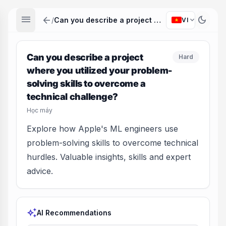
menu
arrow_back
dark_mode
expand_more
/
Can you describe a project where you utilized your problem-solving skills to overcome a technical challenge?
VI
Can you describe a project
Hard
where you utilized your problem-
solving skills to overcome a
technical challenge?
Học máy
Explore how Apple's ML engineers use
problem-solving skills to overcome technical
hurdles. Valuable insights, skills and expert
advice.
auto_awesome
AI Recommendations