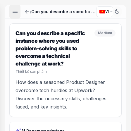
menu
arrow_back
dark_mode
expand_more
/
Can you describe a specific instance where you used problem-solving skills to overcome a technical challenge at work?
VI
Can you describe a specific
Medium
instance where you used
problem-solving skills to
overcome a technical
challenge at work?
Thiết kế sản phẩm
How does a seasoned Product Designer
overcome tech hurdles at Upwork?
Discover the necessary skills, challenges
faced, and key insights.
AI Recommendations