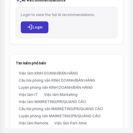
auto_awesome
Login to view the full AI recommendations.
login
Login
Tìm kiếm phổ biến
Việc làm KINH DOANH/BÁN HÀNG
Câu hỏi phỏng vấn KINH DOANH/BÁN HÀNG
Luyện phỏng vấn KINH DOANH/BÁN HÀNG
Việc làm IT
Việc làm Marketing
Việc làm MARKETING/PR/QUẢNG CÁO
Câu hỏi phỏng vấn MARKETING/PR/QUẢNG CÁO
Luyện phỏng vấn MARKETING/PR/QUẢNG CÁO
Việc làm Remote
Việc làm Part-time
Việc làm CHĂM SÓC KHÁCH HÀNG (CUSTOMER