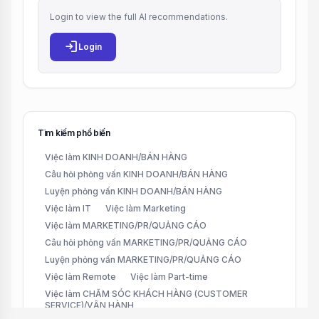
Login to view the full AI recommendations.
login
Login
Tìm kiếm phổ biến
Việc làm KINH DOANH/BÁN HÀNG
Câu hỏi phỏng vấn KINH DOANH/BÁN HÀNG
Luyện phỏng vấn KINH DOANH/BÁN HÀNG
Việc làm IT
Việc làm Marketing
Việc làm MARKETING/PR/QUẢNG CÁO
Câu hỏi phỏng vấn MARKETING/PR/QUẢNG CÁO
Luyện phỏng vấn MARKETING/PR/QUẢNG CÁO
Việc làm Remote
Việc làm Part-time
Việc làm CHĂM SÓC KHÁCH HÀNG (CUSTOMER
SERVICE)/VẬN HÀNH