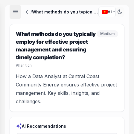
menu
arrow_back
dark_mode
expand_more
/
What methods do you typically employ for effective project management and ensuring timely completion?
VI
What methods do you typically
Medium
employ for effective project
management and ensuring
timely completion?
Phân tích
How a Data Analyst at Central Coast
Community Energy ensures effective project
management. Key skills, insights, and
challenges.
auto_awesome
AI Recommendations