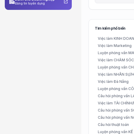
apartment
open_in_new
Đăng tin tuyển dụng
Tìm kiếm phổ biến
Việc làm KINH DO
Việc làm Marketing
Luyện phỏng vấn 
Việc làm CHĂM SÓ
Luyện phỏng vấn 
Việc làm NHÂN SỰ
Việc làm Đà Nẵng
Luyện phỏng vấn C
Câu hỏi phỏng vấn
Việc làm TÀI CHÍN
Câu hỏi phỏng vấn 
Câu hỏi phỏng vấn N
Câu hỏi thuật toán
Luyện phỏng vấn K