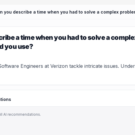
ribe a time when you had to solve a compl
id you use?
ftware Engineers at Verizon tackle intricate issues. Unders
tions
ull AI recommendations.