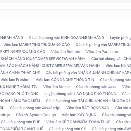
ANH/BÁN HÀNG
Câu hỏi phỏng vấn KINH DOANH/BÁN HÀNG
Luyện phỏn
Việc làm MARKETING/PR/QUẢNG CÁO
Câu hỏi phỏng vấn MARKETIN
MARKETING/PR/QUẢNG CÁO
Việc làm Remote
Việc làm Part-time
C KHÁCH HÀNG (CUSTOMER SERVICE)/VẬN HÀNH
Câu hỏi phỏng vấn 
CHĂM SÓC KHÁCH HÀNG (CUSTOMER SERVICE)/VẬN HÀNH
Việc làm Hà Nộ
/HÀNH CHÍNH/PHÁP CHẾ
Câu hỏi phỏng vấn NHÂN SỰ/HÀNH CHÍNH/PHÁP
Việc làm Fresher
Việc làm CÔNG NGHỆ THÔNG TIN
Câu hỏi phỏng v
ÔNG NGHỆ THÔNG TIN
Việc làm Senior
Câu hỏi phỏng vấn Java
Việc
 LAO ĐỘNG PHỔ THÔNG
Luyện phỏng vấn LAO ĐỘNG PHỔ THÔNG
Câu 
H/NGÂN HÀNG/BẢO HIỂM
Câu hỏi phỏng vấn TÀI CHÍNH/NGÂN HÀNG/BẢO 
SQL
Câu hỏi phỏng vấn JavaScript
Việc làm BẤT ĐỘNG SẢN
Câu hỏi
ode.js
Câu hỏi System Design
Việc làm XÂY DỰNG
Câu hỏi phỏng 
Câu hỏi phỏng vấn PHP
Việc làm KẾ TOÁN/KIỂM TOÁN/THUẾ
Câu hỏi
Ế TOÁN/KIỂM TOÁN/THUẾ
Câu hỏi phỏng vấn C#
Câu hỏi phỏng vấn AW