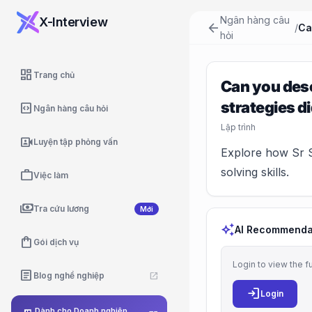
Ngân hàng câu
X-Interview
arrow_back
/
hỏi
dashboard
Trang chủ
Can you desc
strategies d
code_blocks
Ngân hàng câu hỏi
Lập trình
video_camera_front
Luyện tập phỏng vấn
Explore how Sr So
solving skills.
work
Việc làm
payments
Tra cứu lương
Mới
auto_awesome
AI Recommenda
shopping_bag
Gói dịch vụ
Login to view the f
article
Blog nghề nghiệp
open_in_new
login
Login
Dành cho Doanh nghiệp