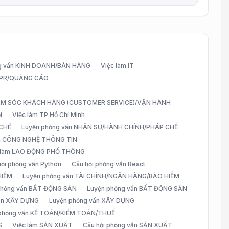
g vấn KINH DOANH/BÁN HÀNG
Việc làm IT
G/PR/QUẢNG CÁO
CHĂM SÓC KHÁCH HÀNG (CUSTOMER SERVICE)/VẬN HÀNH
i
Việc làm TP Hồ Chí Minh
 CHẾ
Luyện phỏng vấn NHÂN SỰ/HÀNH CHÍNH/PHÁP CHẾ
ấn CÔNG NGHỆ THÔNG TIN
 làm LAO ĐỘNG PHỔ THÔNG
hỏi phỏng vấn Python
Câu hỏi phỏng vấn React
HIỂM
Luyện phỏng vấn TÀI CHÍNH/NGÂN HÀNG/BẢO HIỂM
 phỏng vấn BẤT ĐỘNG SẢN
Luyện phỏng vấn BẤT ĐỘNG SẢN
vấn XÂY DỰNG
Luyện phỏng vấn XÂY DỰNG
 phỏng vấn KẾ TOÁN/KIỂM TOÁN/THUẾ
S
Việc làm SẢN XUẤT
Câu hỏi phỏng vấn SẢN XUẤT