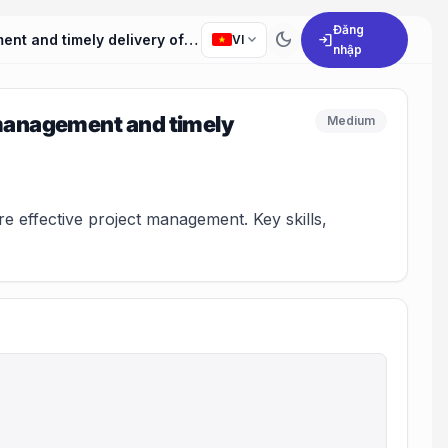
Đăng
dark_mode
expand_more
login
What strategies do you use to ensure effective project management and timely delivery of tasks?
VI
nhập
 management and timely
Medium
 effective project management. Key skills,