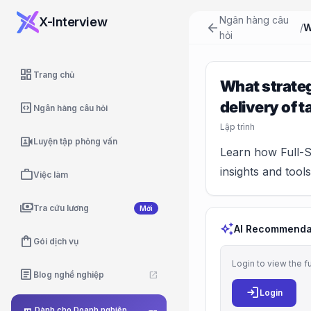
Ngân hàng câu
X-Interview
arrow_back
/
hỏi
dashboard
Trang chủ
What strateg
delivery of 
code_blocks
Ngân hàng câu hỏi
Lập trình
video_camera_front
Luyện tập phỏng vấn
Learn how Full-S
insights and tools
work
Việc làm
payments
Tra cứu lương
Mới
auto_awesome
AI Recommenda
shopping_bag
Gói dịch vụ
Login to view the f
article
Blog nghề nghiệp
open_in_new
login
Login
Dành cho Doanh nghiệp