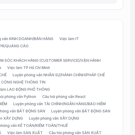
g vấn KINH DOANH/BÁN HÀNG
Việc làm IT
G/PR/QUẢNG CÁO
CHĂM SÓC KHÁCH HÀNG (CUSTOMER SERVICE)/VẬN HÀNH
i
Việc làm TP Hồ Chí Minh
 CHẾ
Luyện phỏng vấn NHÂN SỰ/HÀNH CHÍNH/PHÁP CHẾ
ấn CÔNG NGHỆ THÔNG TIN
 làm LAO ĐỘNG PHỔ THÔNG
hỏi phỏng vấn Python
Câu hỏi phỏng vấn React
HIỂM
Luyện phỏng vấn TÀI CHÍNH/NGÂN HÀNG/BẢO HIỂM
 phỏng vấn BẤT ĐỘNG SẢN
Luyện phỏng vấn BẤT ĐỘNG SẢN
vấn XÂY DỰNG
Luyện phỏng vấn XÂY DỰNG
 phỏng vấn KẾ TOÁN/KIỂM TOÁN/THUẾ
S
Việc làm SẢN XUẤT
Câu hỏi phỏng vấn SẢN XUẤT