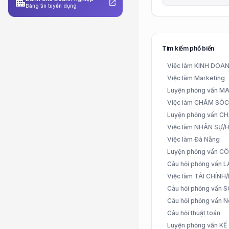
apartment
open_in_new
Đăng tin tuyển dụng
Tìm kiếm phổ biến
Việc làm KINH DO
Việc làm Marketing
Luyện phỏng vấn 
Việc làm CHĂM SÓ
Luyện phỏng vấn 
Việc làm NHÂN SỰ
Việc làm Đà Nẵng
Luyện phỏng vấn C
Câu hỏi phỏng vấn
Việc làm TÀI CHÍN
Câu hỏi phỏng vấn 
Câu hỏi phỏng vấn N
Câu hỏi thuật toán
Luyện phỏng vấn K