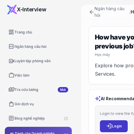
Ngân hàng câu
X-Interview
arrow_back
/
hỏi
dashboard
Trang chủ
How have you
previous job
code_blocks
Ngân hàng câu hỏi
Học máy
video_camera_front
Luyện tập phỏng vấn
Explore how prob
Services.
work
Việc làm
payments
Tra cứu lương
Mới
auto_awesome
AI Recommenda
shopping_bag
Gói dịch vụ
Login to view the f
article
Blog nghề nghiệp
open_in_new
login
Login
Dành cho Doanh nghiệp