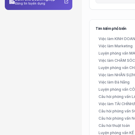
apartment
open_in_new
Đăng tin tuyển dụng
Tìm kiếm phổ biến
Việc làm KINH DO
Việc làm Marketing
Luyện phỏng vấn 
Việc làm CHĂM SÓ
Luyện phỏng vấn 
Việc làm NHÂN SỰ
Việc làm Đà Nẵng
Luyện phỏng vấn C
Câu hỏi phỏng vấn
Việc làm TÀI CHÍN
Câu hỏi phỏng vấn 
Câu hỏi phỏng vấn N
Câu hỏi thuật toán
Luyện phỏng vấn K