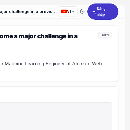
Đăng
dark_mode
expand_more
login
How have you used your problem-solving skills to overcome a major challenge in a previous job?
VI
nhập
ome a major challenge in a
Hard
as a Machine Learning Engineer at Amazon Web