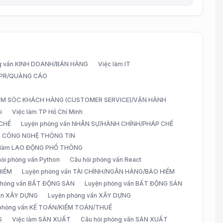
g vấn KINH DOANH/BÁN HÀNG
Việc làm IT
G/PR/QUẢNG CÁO
CHĂM SÓC KHÁCH HÀNG (CUSTOMER SERVICE)/VẬN HÀNH
i
Việc làm TP Hồ Chí Minh
 CHẾ
Luyện phỏng vấn NHÂN SỰ/HÀNH CHÍNH/PHÁP CHẾ
ấn CÔNG NGHỆ THÔNG TIN
 làm LAO ĐỘNG PHỔ THÔNG
hỏi phỏng vấn Python
Câu hỏi phỏng vấn React
HIỂM
Luyện phỏng vấn TÀI CHÍNH/NGÂN HÀNG/BẢO HIỂM
 phỏng vấn BẤT ĐỘNG SẢN
Luyện phỏng vấn BẤT ĐỘNG SẢN
vấn XÂY DỰNG
Luyện phỏng vấn XÂY DỰNG
 phỏng vấn KẾ TOÁN/KIỂM TOÁN/THUẾ
S
Việc làm SẢN XUẤT
Câu hỏi phỏng vấn SẢN XUẤT