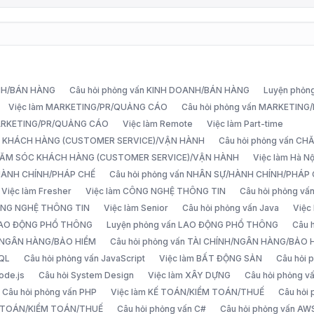
ANH/BÁN HÀNG
Câu hỏi phỏng vấn KINH DOANH/BÁN HÀNG
Luyện phỏn
Việc làm MARKETING/PR/QUẢNG CÁO
Câu hỏi phỏng vấn MARKETIN
MARKETING/PR/QUẢNG CÁO
Việc làm Remote
Việc làm Part-time
C KHÁCH HÀNG (CUSTOMER SERVICE)/VẬN HÀNH
Câu hỏi phỏng vấn 
CHĂM SÓC KHÁCH HÀNG (CUSTOMER SERVICE)/VẬN HÀNH
Việc làm Hà Nộ
/HÀNH CHÍNH/PHÁP CHẾ
Câu hỏi phỏng vấn NHÂN SỰ/HÀNH CHÍNH/PHÁP
Việc làm Fresher
Việc làm CÔNG NGHỆ THÔNG TIN
Câu hỏi phỏng v
ÔNG NGHỆ THÔNG TIN
Việc làm Senior
Câu hỏi phỏng vấn Java
Việc
 LAO ĐỘNG PHỔ THÔNG
Luyện phỏng vấn LAO ĐỘNG PHỔ THÔNG
Câu 
H/NGÂN HÀNG/BẢO HIỂM
Câu hỏi phỏng vấn TÀI CHÍNH/NGÂN HÀNG/BẢO 
SQL
Câu hỏi phỏng vấn JavaScript
Việc làm BẤT ĐỘNG SẢN
Câu hỏi
ode.js
Câu hỏi System Design
Việc làm XÂY DỰNG
Câu hỏi phỏng 
Câu hỏi phỏng vấn PHP
Việc làm KẾ TOÁN/KIỂM TOÁN/THUẾ
Câu hỏi
Ế TOÁN/KIỂM TOÁN/THUẾ
Câu hỏi phỏng vấn C#
Câu hỏi phỏng vấn AW