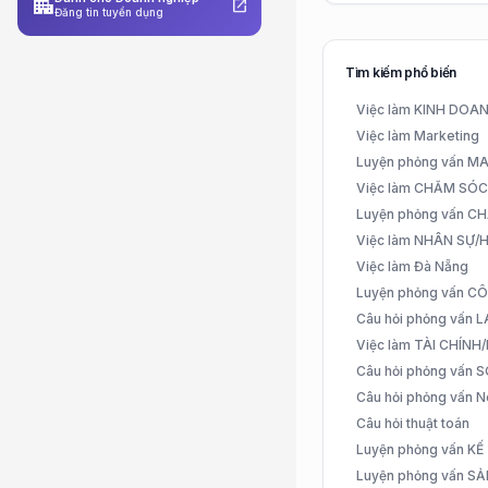
apartment
open_in_new
Đăng tin tuyển dụng
Tìm kiếm phổ biến
Việc làm KINH DO
Việc làm Marketing
Luyện phỏng vấn 
Việc làm CHĂM SÓ
Luyện phỏng vấn 
Việc làm NHÂN SỰ
Việc làm Đà Nẵng
Luyện phỏng vấn C
Câu hỏi phỏng vấn
Việc làm TÀI CHÍN
Câu hỏi phỏng vấn 
Câu hỏi phỏng vấn N
Câu hỏi thuật toán
Luyện phỏng vấn K
Luyện phỏng vấn S