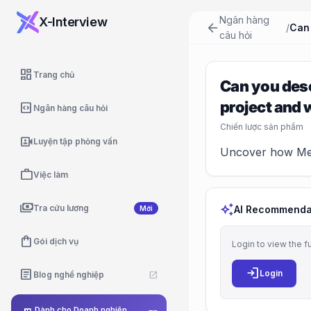
Ngân hàng
X-Interview
arrow_back
/
câu hỏi
dashboard
Trang chủ
Can you desc
project and
code_blocks
Ngân hàng câu hỏi
Chiến lược sản phẩm
video_camera_front
Luyện tập phỏng vấn
Uncover how Meta
work
Việc làm
payments
auto_awesome
Tra cứu lương
AI Recommenda
Mới
shopping_bag
Gói dịch vụ
Login to view the f
login
article
Login
Blog nghề nghiệp
open_in_new
Dành cho Doanh nghiệp