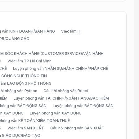
g vấn KINH DOANH/BÁN HÀNG
Việc làm IT
G/PR/QUẢNG CÁO
CHĂM SÓC KHÁCH HÀNG (CUSTOMER SERVICE)/VẬN HÀNH
i
Việc làm TP Hồ Chí Minh
 CHẾ
Luyện phỏng vấn NHÂN SỰ/HÀNH CHÍNH/PHÁP CHẾ
ấn CÔNG NGHỆ THÔNG TIN
 làm LAO ĐỘNG PHỔ THÔNG
hỏi phỏng vấn Python
Câu hỏi phỏng vấn React
HIỂM
Luyện phỏng vấn TÀI CHÍNH/NGÂN HÀNG/BẢO HIỂM
 phỏng vấn BẤT ĐỘNG SẢN
Luyện phỏng vấn BẤT ĐỘNG SẢN
vấn XÂY DỰNG
Luyện phỏng vấn XÂY DỰNG
 phỏng vấn KẾ TOÁN/KIỂM TOÁN/THUẾ
S
Việc làm SẢN XUẤT
Câu hỏi phỏng vấn SẢN XUẤT
àm GIÁO DỤC/ĐÀO TẠO