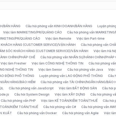
ANH/BÁN HÀNG
Câu hỏi phỏng vấn KINH DOANH/BÁN HÀNG
Luyện phỏn
Việc làm MARKETING/PR/QUẢNG CÁO
Câu hỏi phỏng vấn MARKETIN
MARKETING/PR/QUẢNG CÁO
Việc làm Remote
Việc làm Part-time
C KHÁCH HÀNG (CUSTOMER SERVICE)/VẬN HÀNH
Câu hỏi phỏng vấn 
CHĂM SÓC KHÁCH HÀNG (CUSTOMER SERVICE)/VẬN HÀNH
Việc làm Hà Nộ
/HÀNH CHÍNH/PHÁP CHẾ
Câu hỏi phỏng vấn NHÂN SỰ/HÀNH CHÍNH/PHÁP
Việc làm Fresher
Việc làm CÔNG NGHỆ THÔNG TIN
Câu hỏi phỏng v
ÔNG NGHỆ THÔNG TIN
Việc làm Senior
Câu hỏi phỏng vấn Java
Việc
 LAO ĐỘNG PHỔ THÔNG
Luyện phỏng vấn LAO ĐỘNG PHỔ THÔNG
Câu 
H/NGÂN HÀNG/BẢO HIỂM
Câu hỏi phỏng vấn TÀI CHÍNH/NGÂN HÀNG/BẢO 
SQL
Câu hỏi phỏng vấn JavaScript
Việc làm BẤT ĐỘNG SẢN
Câu hỏi
ode.js
Câu hỏi System Design
Việc làm XÂY DỰNG
Câu hỏi phỏng 
Câu hỏi phỏng vấn PHP
Việc làm KẾ TOÁN/KIỂM TOÁN/THUẾ
Câu hỏi
Ế TOÁN/KIỂM TOÁN/THUẾ
Câu hỏi phỏng vấn C#
Câu hỏi phỏng vấn AW
ẢN XUẤT
Câu hỏi phỏng vấn Docker
Câu hỏi phỏng vấn Agile
Việc l