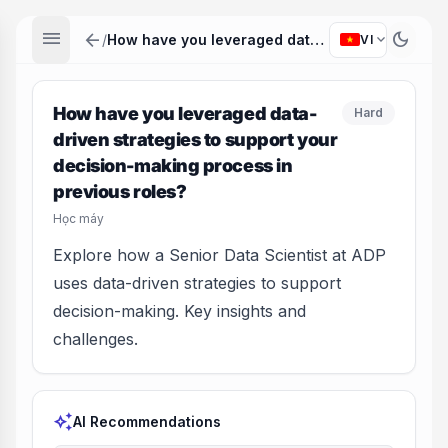
menu
arrow_back
dark_mode
expand_more
/
How have you leveraged data-driven strategies to support your decision-making process in previous roles?
VI
How have you leveraged data-
Hard
driven strategies to support your
decision-making process in
previous roles?
Học máy
Explore how a Senior Data Scientist at ADP
uses data-driven strategies to support
decision-making. Key insights and
challenges.
auto_awesome
AI Recommendations