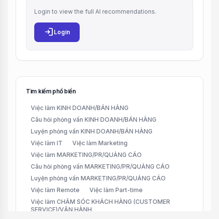
Login to view the full AI recommendations.
login
Login
Tìm kiếm phổ biến
Việc làm KINH DOANH/BÁN HÀNG
Câu hỏi phỏng vấn KINH DOANH/BÁN HÀNG
Luyện phỏng vấn KINH DOANH/BÁN HÀNG
Việc làm IT
Việc làm Marketing
Việc làm MARKETING/PR/QUẢNG CÁO
Câu hỏi phỏng vấn MARKETING/PR/QUẢNG CÁO
Luyện phỏng vấn MARKETING/PR/QUẢNG CÁO
Việc làm Remote
Việc làm Part-time
Việc làm CHĂM SÓC KHÁCH HÀNG (CUSTOMER
SERVICE)/VẬN HÀNH