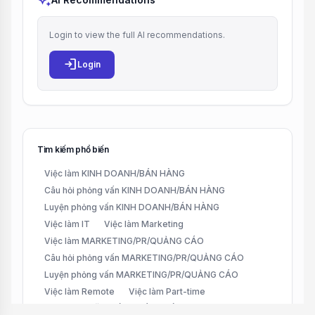
auto_awesome
Login to view the full AI recommendations.
login
Login
Tìm kiếm phổ biến
Việc làm KINH DOANH/BÁN HÀNG
Câu hỏi phỏng vấn KINH DOANH/BÁN HÀNG
Luyện phỏng vấn KINH DOANH/BÁN HÀNG
Việc làm IT
Việc làm Marketing
Việc làm MARKETING/PR/QUẢNG CÁO
Câu hỏi phỏng vấn MARKETING/PR/QUẢNG CÁO
Luyện phỏng vấn MARKETING/PR/QUẢNG CÁO
Việc làm Remote
Việc làm Part-time
Việc làm CHĂM SÓC KHÁCH HÀNG (CUSTOMER