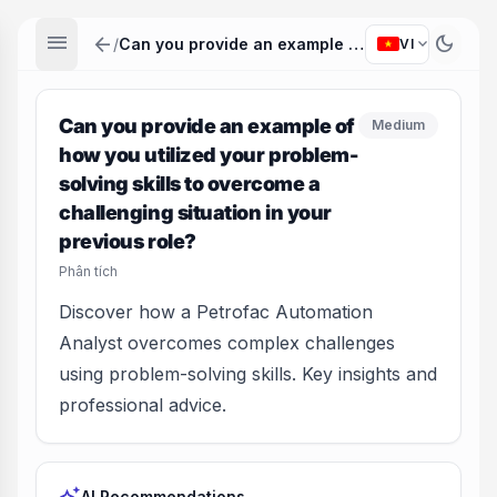
menu
arrow_back
dark_mode
expand_more
/
Can you provide an example of how you utilized your problem-solving skills to overcome a challenging situation in your previous role?
VI
Can you provide an example of
Medium
how you utilized your problem-
solving skills to overcome a
challenging situation in your
previous role?
Phân tích
Discover how a Petrofac Automation
Analyst overcomes complex challenges
using problem-solving skills. Key insights and
professional advice.
AI Recommendations