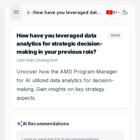
menu
arrow_back
dark_mode
expand_more
/
How have you leveraged data analytics for strategic decision-making in your previous role?
VI
How have you leveraged data
Hard
analytics for strategic decision-
making in your previous role?
Cảm nhận chương trình
Uncover how the AMD Program Manager
for AI utilized data analytics for decision-
making. Gain insights on key strategy
aspects.
auto_awesome
AI Recommendations
Login to view the full AI recommendations.