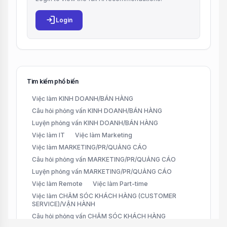
login
Login
Tìm kiếm phổ biến
Việc làm KINH DOANH/BÁN HÀNG
Câu hỏi phỏng vấn KINH DOANH/BÁN HÀNG
Luyện phỏng vấn KINH DOANH/BÁN HÀNG
Việc làm IT
Việc làm Marketing
Việc làm MARKETING/PR/QUẢNG CÁO
Câu hỏi phỏng vấn MARKETING/PR/QUẢNG CÁO
Luyện phỏng vấn MARKETING/PR/QUẢNG CÁO
Việc làm Remote
Việc làm Part-time
Việc làm CHĂM SÓC KHÁCH HÀNG (CUSTOMER
SERVICE)/VẬN HÀNH
Câu hỏi phỏng vấn CHĂM SÓC KHÁCH HÀNG
(CUSTOMER SERVICE)/VẬN HÀNH