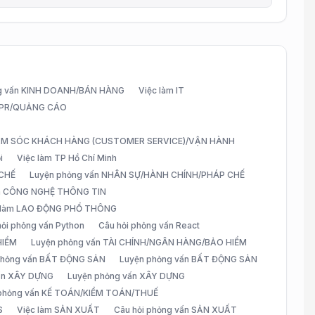
g vấn KINH DOANH/BÁN HÀNG
Việc làm IT
G/PR/QUẢNG CÁO
CHĂM SÓC KHÁCH HÀNG (CUSTOMER SERVICE)/VẬN HÀNH
i
Việc làm TP Hồ Chí Minh
 CHẾ
Luyện phỏng vấn NHÂN SỰ/HÀNH CHÍNH/PHÁP CHẾ
ấn CÔNG NGHỆ THÔNG TIN
 làm LAO ĐỘNG PHỔ THÔNG
hỏi phỏng vấn Python
Câu hỏi phỏng vấn React
HIỂM
Luyện phỏng vấn TÀI CHÍNH/NGÂN HÀNG/BẢO HIỂM
 phỏng vấn BẤT ĐỘNG SẢN
Luyện phỏng vấn BẤT ĐỘNG SẢN
vấn XÂY DỰNG
Luyện phỏng vấn XÂY DỰNG
 phỏng vấn KẾ TOÁN/KIỂM TOÁN/THUẾ
S
Việc làm SẢN XUẤT
Câu hỏi phỏng vấn SẢN XUẤT