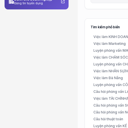
apartment
open_in_new
Đăng tin tuyển dụng
Tìm kiếm phổ biến
Việc làm KINH DO
Việc làm Marketing
Luyện phỏng vấn 
Việc làm CHĂM SÓ
Luyện phỏng vấn 
Việc làm NHÂN SỰ
Việc làm Đà Nẵng
Luyện phỏng vấn C
Câu hỏi phỏng vấn
Việc làm TÀI CHÍN
Câu hỏi phỏng vấn 
Câu hỏi phỏng vấn N
Câu hỏi thuật toán
Luyện phỏng vấn K