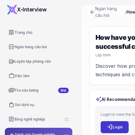
Ngân hàng
X-Interview
arrow_back
/
câu hỏi
dashboard
Trang chủ
How have you
successful c
code_blocks
Ngân hàng câu hỏi
Lập trình
video_camera_front
Luyện tập phỏng vấn
Discover how pro
techniques and c
work
Việc làm
payments
Tra cứu lương
Mới
auto_awesome
AI Recommenda
shopping_bag
Gói dịch vụ
Login to view the f
article
Blog nghề nghiệp
open_in_new
login
Login
Dành cho Doanh nghiệp