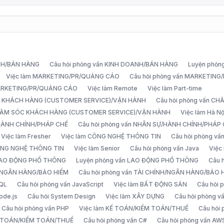
ANH/BÁN HÀNG
Câu hỏi phỏng vấn KINH DOANH/BÁN HÀNG
Luyện phỏn
Việc làm MARKETING/PR/QUẢNG CÁO
Câu hỏi phỏng vấn MARKETIN
MARKETING/PR/QUẢNG CÁO
Việc làm Remote
Việc làm Part-time
C KHÁCH HÀNG (CUSTOMER SERVICE)/VẬN HÀNH
Câu hỏi phỏng vấn 
CHĂM SÓC KHÁCH HÀNG (CUSTOMER SERVICE)/VẬN HÀNH
Việc làm Hà Nộ
/HÀNH CHÍNH/PHÁP CHẾ
Câu hỏi phỏng vấn NHÂN SỰ/HÀNH CHÍNH/PHÁP
Việc làm Fresher
Việc làm CÔNG NGHỆ THÔNG TIN
Câu hỏi phỏng v
ÔNG NGHỆ THÔNG TIN
Việc làm Senior
Câu hỏi phỏng vấn Java
Việc
 LAO ĐỘNG PHỔ THÔNG
Luyện phỏng vấn LAO ĐỘNG PHỔ THÔNG
Câu 
H/NGÂN HÀNG/BẢO HIỂM
Câu hỏi phỏng vấn TÀI CHÍNH/NGÂN HÀNG/BẢO 
SQL
Câu hỏi phỏng vấn JavaScript
Việc làm BẤT ĐỘNG SẢN
Câu hỏi
ode.js
Câu hỏi System Design
Việc làm XÂY DỰNG
Câu hỏi phỏng 
Câu hỏi phỏng vấn PHP
Việc làm KẾ TOÁN/KIỂM TOÁN/THUẾ
Câu hỏi
Ế TOÁN/KIỂM TOÁN/THUẾ
Câu hỏi phỏng vấn C#
Câu hỏi phỏng vấn AW