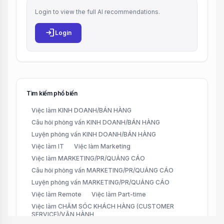
Login to view the full AI recommendations.
login
Login
Tìm kiếm phổ biến
Việc làm KINH DOANH/BÁN HÀNG
Câu hỏi phỏng vấn KINH DOANH/BÁN HÀNG
Luyện phỏng vấn KINH DOANH/BÁN HÀNG
Việc làm IT
Việc làm Marketing
Việc làm MARKETING/PR/QUẢNG CÁO
Câu hỏi phỏng vấn MARKETING/PR/QUẢNG CÁO
Luyện phỏng vấn MARKETING/PR/QUẢNG CÁO
Việc làm Remote
Việc làm Part-time
Việc làm CHĂM SÓC KHÁCH HÀNG (CUSTOMER
SERVICE)/VẬN HÀNH