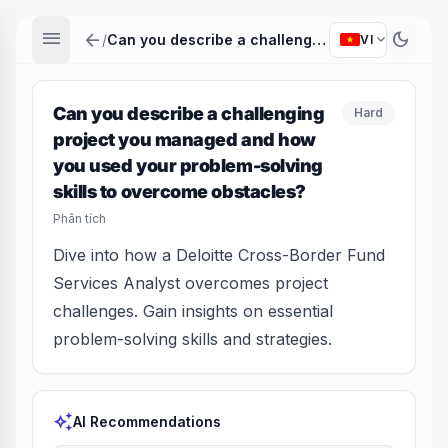
menu
arrow_back
dark_mode
expand_more
/
Can you describe a challenging project you managed and how you used your problem-solving skills to overcome obstacles?
VI
Can you describe a challenging
Hard
project you managed and how
you used your problem-solving
skills to overcome obstacles?
Phân tích
Dive into how a Deloitte Cross-Border Fund
Services Analyst overcomes project
challenges. Gain insights on essential
problem-solving skills and strategies.
auto_awesome
AI Recommendations