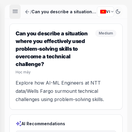
menu
arrow_back
dark_mode
expand_more
/
Can you describe a situation where you effectively used problem-solving skills to overcome a technical challenge?
VI
Can you describe a situation
Medium
where you effectively used
problem-solving skills to
overcome a technical
challenge?
Học máy
Explore how AI-ML Engineers at NTT
data/Wells Fargo surmount technical
challenges using problem-solving skills.
auto_awesome
AI Recommendations