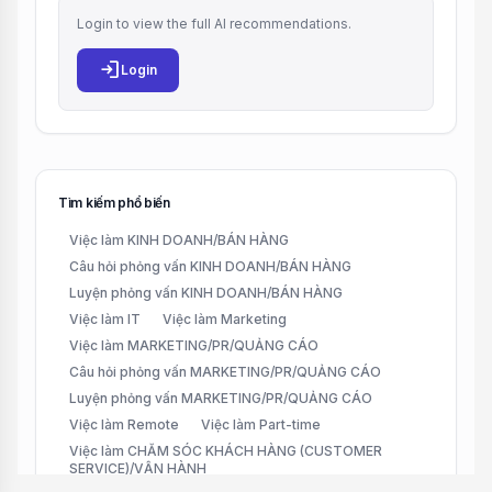
Login to view the full AI recommendations.
login
Login
Tìm kiếm phổ biến
Việc làm KINH DOANH/BÁN HÀNG
Câu hỏi phỏng vấn KINH DOANH/BÁN HÀNG
Luyện phỏng vấn KINH DOANH/BÁN HÀNG
Việc làm IT
Việc làm Marketing
Việc làm MARKETING/PR/QUẢNG CÁO
Câu hỏi phỏng vấn MARKETING/PR/QUẢNG CÁO
Luyện phỏng vấn MARKETING/PR/QUẢNG CÁO
Việc làm Remote
Việc làm Part-time
Việc làm CHĂM SÓC KHÁCH HÀNG (CUSTOMER
SERVICE)/VẬN HÀNH