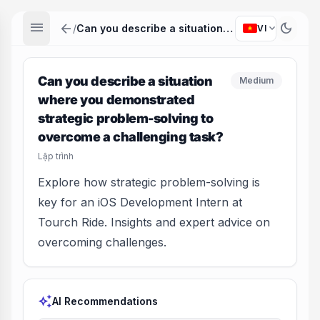
menu
arrow_back
dark_mode
expand_more
/
Can you describe a situation where you demonstrated strategic problem-solving to overcome a challenging task?
VI
Can you describe a situation
Medium
where you demonstrated
strategic problem-solving to
overcome a challenging task?
Lập trình
Explore how strategic problem-solving is
key for an iOS Development Intern at
Tourch Ride. Insights and expert advice on
overcoming challenges.
auto_awesome
AI Recommendations