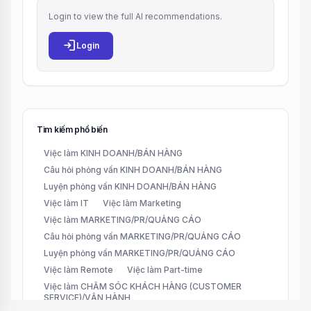
Login to view the full AI recommendations.
login
Login
Tìm kiếm phổ biến
Việc làm KINH DOANH/BÁN HÀNG
Câu hỏi phỏng vấn KINH DOANH/BÁN HÀNG
Luyện phỏng vấn KINH DOANH/BÁN HÀNG
Việc làm IT
Việc làm Marketing
Việc làm MARKETING/PR/QUẢNG CÁO
Câu hỏi phỏng vấn MARKETING/PR/QUẢNG CÁO
Luyện phỏng vấn MARKETING/PR/QUẢNG CÁO
Việc làm Remote
Việc làm Part-time
Việc làm CHĂM SÓC KHÁCH HÀNG (CUSTOMER
SERVICE)/VẬN HÀNH