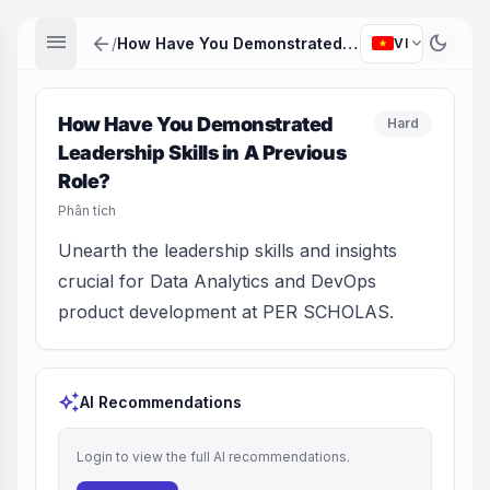
menu
arrow_back
dark_mode
expand_more
/
How Have You Demonstrated Leadership Skills in A Previous Role?
VI
How Have You Demonstrated
Hard
Leadership Skills in A Previous
Role?
Phân tích
Unearth the leadership skills and insights
crucial for Data Analytics and DevOps
product development at PER SCHOLAS.
auto_awesome
AI Recommendations
Login to view the full AI recommendations.