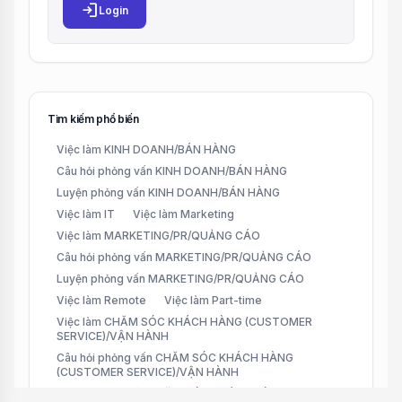
login
Login
Tìm kiếm phổ biến
Việc làm KINH DOANH/BÁN HÀNG
Câu hỏi phỏng vấn KINH DOANH/BÁN HÀNG
Luyện phỏng vấn KINH DOANH/BÁN HÀNG
Việc làm IT
Việc làm Marketing
Việc làm MARKETING/PR/QUẢNG CÁO
Câu hỏi phỏng vấn MARKETING/PR/QUẢNG CÁO
Luyện phỏng vấn MARKETING/PR/QUẢNG CÁO
Việc làm Remote
Việc làm Part-time
Việc làm CHĂM SÓC KHÁCH HÀNG (CUSTOMER
SERVICE)/VẬN HÀNH
Câu hỏi phỏng vấn CHĂM SÓC KHÁCH HÀNG
(CUSTOMER SERVICE)/VẬN HÀNH
Luyện phỏng vấn CHĂM SÓC KHÁCH HÀNG