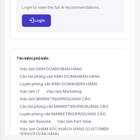
Login to view the full AI recommendations.
login
Login
Tìm kiếm phổ biến
Việc làm KINH DOANH/BÁN HÀNG
Câu hỏi phỏng vấn KINH DOANH/BÁN HÀNG
Luyện phỏng vấn KINH DOANH/BÁN HÀNG
Việc làm IT
Việc làm Marketing
Việc làm MARKETING/PR/QUẢNG CÁO
Câu hỏi phỏng vấn MARKETING/PR/QUẢNG CÁO
Luyện phỏng vấn MARKETING/PR/QUẢNG CÁO
Việc làm Remote
Việc làm Part-time
Việc làm CHĂM SÓC KHÁCH HÀNG (CUSTOMER
SERVICE)/VẬN HÀNH