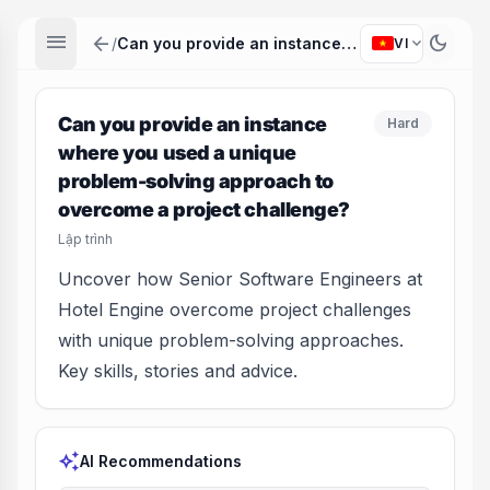
menu
arrow_back
dark_mode
expand_more
/
Can you provide an instance where you used a unique problem-solving approach to overcome a project challenge?
VI
Can you provide an instance
Hard
where you used a unique
problem-solving approach to
overcome a project challenge?
Lập trình
Uncover how Senior Software Engineers at
Hotel Engine overcome project challenges
with unique problem-solving approaches.
Key skills, stories and advice.
auto_awesome
AI Recommendations