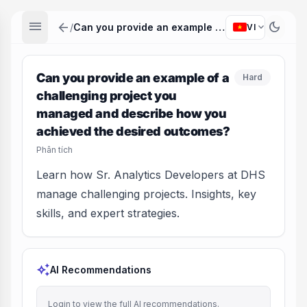
menu
arrow_back
dark_mode
expand_more
/
Can you provide an example of a challenging project you managed and describe how you achieved the desired outcomes?
VI
Can you provide an example of a
Hard
challenging project you
managed and describe how you
achieved the desired outcomes?
Phân tích
Learn how Sr. Analytics Developers at DHS
manage challenging projects. Insights, key
skills, and expert strategies.
auto_awesome
AI Recommendations
Login to view the full AI recommendations.