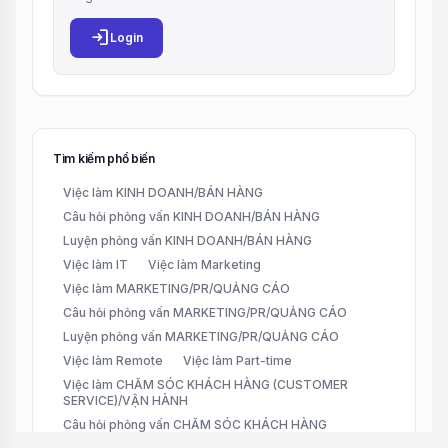
login
Login
Tìm kiếm phổ biến
Việc làm KINH DOANH/BÁN HÀNG
Câu hỏi phỏng vấn KINH DOANH/BÁN HÀNG
Luyện phỏng vấn KINH DOANH/BÁN HÀNG
Việc làm IT
Việc làm Marketing
Việc làm MARKETING/PR/QUẢNG CÁO
Câu hỏi phỏng vấn MARKETING/PR/QUẢNG CÁO
Luyện phỏng vấn MARKETING/PR/QUẢNG CÁO
Việc làm Remote
Việc làm Part-time
Việc làm CHĂM SÓC KHÁCH HÀNG (CUSTOMER
SERVICE)/VẬN HÀNH
Câu hỏi phỏng vấn CHĂM SÓC KHÁCH HÀNG
(CUSTOMER SERVICE)/VẬN HÀNH