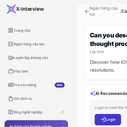
Ngân hàng câu
X-Interview
arrow_back
/
hỏi
dashboard
Trang chủ
Can you desc
thought pro
code_blocks
Ngân hàng câu hỏi
Lập trình
video_camera_front
Luyện tập phỏng vấn
Discover how iOS
resolutions.
work
Việc làm
payments
Tra cứu lương
Mới
auto_awesome
AI Recommenda
shopping_bag
Gói dịch vụ
Login to view the f
article
Blog nghề nghiệp
open_in_new
login
Login
Dành cho Doanh nghiệp