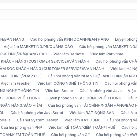
ANH/BÁN HÀNG
Câu hỏi phỏng vấn KINH DOANH/BÁN HÀNG
Luyện phỏn
Việc làm MARKETING/PR/QUẢNG CÁO
Câu hỏi phỏng vấn MARKETIN
MARKETING/PR/QUẢNG CÁO
Việc làm Remote
Việc làm Part-time
C KHÁCH HÀNG (CUSTOMER SERVICE)/VẬN HÀNH
Câu hỏi phỏng vấn 
CHĂM SÓC KHÁCH HÀNG (CUSTOMER SERVICE)/VẬN HÀNH
Việc làm Hà Nộ
/HÀNH CHÍNH/PHÁP CHẾ
Câu hỏi phỏng vấn NHÂN SỰ/HÀNH CHÍNH/PHÁP
Việc làm Fresher
Việc làm CÔNG NGHỆ THÔNG TIN
Câu hỏi phỏng v
ÔNG NGHỆ THÔNG TIN
Việc làm Senior
Câu hỏi phỏng vấn Java
Việc
 LAO ĐỘNG PHỔ THÔNG
Luyện phỏng vấn LAO ĐỘNG PHỔ THÔNG
Câu 
H/NGÂN HÀNG/BẢO HIỂM
Câu hỏi phỏng vấn TÀI CHÍNH/NGÂN HÀNG/BẢO 
SQL
Câu hỏi phỏng vấn JavaScript
Việc làm BẤT ĐỘNG SẢN
Câu hỏi
ode.js
Câu hỏi System Design
Việc làm XÂY DỰNG
Câu hỏi phỏng 
Câu hỏi phỏng vấn PHP
Việc làm KẾ TOÁN/KIỂM TOÁN/THUẾ
Câu hỏi
Ế TOÁN/KIỂM TOÁN/THUẾ
Câu hỏi phỏng vấn C#
Câu hỏi phỏng vấn AW