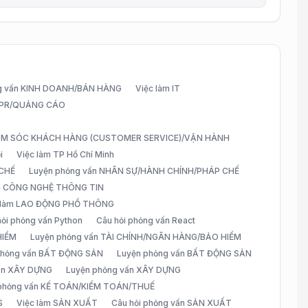
g vấn KINH DOANH/BÁN HÀNG
Việc làm IT
G/PR/QUẢNG CÁO
CHĂM SÓC KHÁCH HÀNG (CUSTOMER SERVICE)/VẬN HÀNH
i
Việc làm TP Hồ Chí Minh
 CHẾ
Luyện phỏng vấn NHÂN SỰ/HÀNH CHÍNH/PHÁP CHẾ
ấn CÔNG NGHỆ THÔNG TIN
 làm LAO ĐỘNG PHỔ THÔNG
hỏi phỏng vấn Python
Câu hỏi phỏng vấn React
HIỂM
Luyện phỏng vấn TÀI CHÍNH/NGÂN HÀNG/BẢO HIỂM
 phỏng vấn BẤT ĐỘNG SẢN
Luyện phỏng vấn BẤT ĐỘNG SẢN
vấn XÂY DỰNG
Luyện phỏng vấn XÂY DỰNG
 phỏng vấn KẾ TOÁN/KIỂM TOÁN/THUẾ
S
Việc làm SẢN XUẤT
Câu hỏi phỏng vấn SẢN XUẤT