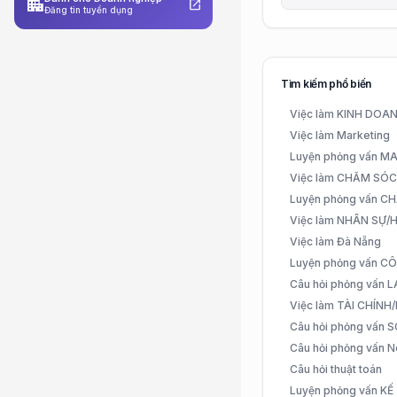
apartment
open_in_new
Đăng tin tuyển dụng
Tìm kiếm phổ biến
Việc làm KINH DO
Việc làm Marketing
Luyện phỏng vấn 
Việc làm CHĂM SÓ
Luyện phỏng vấn 
Việc làm NHÂN SỰ
Việc làm Đà Nẵng
Luyện phỏng vấn C
Câu hỏi phỏng vấn
Việc làm TÀI CHÍN
Câu hỏi phỏng vấn 
Câu hỏi phỏng vấn N
Câu hỏi thuật toán
Luyện phỏng vấn K