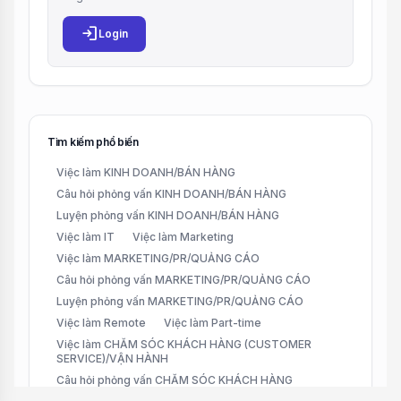
login
Login
Tìm kiếm phổ biến
Việc làm KINH DOANH/BÁN HÀNG
Câu hỏi phỏng vấn KINH DOANH/BÁN HÀNG
Luyện phỏng vấn KINH DOANH/BÁN HÀNG
Việc làm IT
Việc làm Marketing
Việc làm MARKETING/PR/QUẢNG CÁO
Câu hỏi phỏng vấn MARKETING/PR/QUẢNG CÁO
Luyện phỏng vấn MARKETING/PR/QUẢNG CÁO
Việc làm Remote
Việc làm Part-time
Việc làm CHĂM SÓC KHÁCH HÀNG (CUSTOMER
SERVICE)/VẬN HÀNH
Câu hỏi phỏng vấn CHĂM SÓC KHÁCH HÀNG
(CUSTOMER SERVICE)/VẬN HÀNH