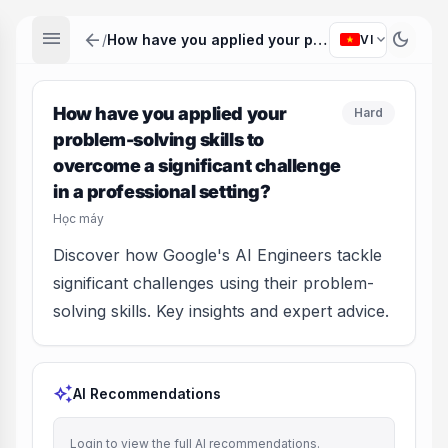
menu
arrow_back
dark_mode
expand_more
/
How have you applied your problem-solving skills to overcome a significant challenge in a professional setting?
VI
How have you applied your
Hard
problem-solving skills to
overcome a significant challenge
in a professional setting?
Học máy
Discover how Google's AI Engineers tackle
significant challenges using their problem-
solving skills. Key insights and expert advice.
auto_awesome
AI Recommendations
Login to view the full AI recommendations.