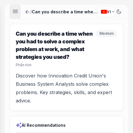
menu
arrow_back
dark_mode
expand_more
/
Can you describe a time when you had to solve a complex problem at work, and what strategies you used?
VI
Can you describe a time when
Medium
you had to solve a complex
problem at work, and what
strategies you used?
Phân tích
Discover how Innovation Credit Union's
Business System Analysts solve complex
problems. Key strategies, skills, and expert
advice.
auto_awesome
AI Recommendations