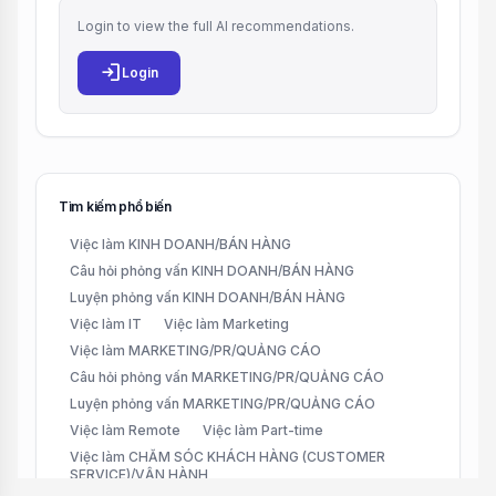
Login to view the full AI recommendations.
login
Login
Tìm kiếm phổ biến
Việc làm KINH DOANH/BÁN HÀNG
Câu hỏi phỏng vấn KINH DOANH/BÁN HÀNG
Luyện phỏng vấn KINH DOANH/BÁN HÀNG
Việc làm IT
Việc làm Marketing
Việc làm MARKETING/PR/QUẢNG CÁO
Câu hỏi phỏng vấn MARKETING/PR/QUẢNG CÁO
Luyện phỏng vấn MARKETING/PR/QUẢNG CÁO
Việc làm Remote
Việc làm Part-time
Việc làm CHĂM SÓC KHÁCH HÀNG (CUSTOMER
SERVICE)/VẬN HÀNH