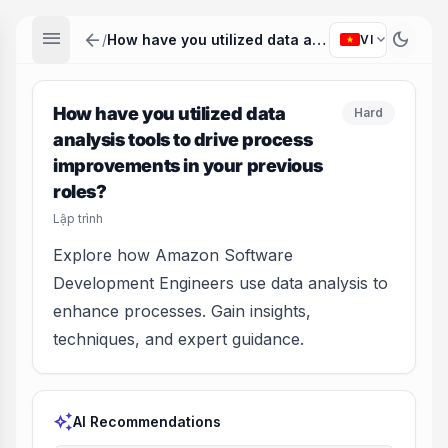
menu
arrow_back
dark_mode
expand_more
/
How have you utilized data analysis tools to drive process improvements in your previous roles?
VI
How have you utilized data
Hard
analysis tools to drive process
improvements in your previous
roles?
Lập trình
Explore how Amazon Software
Development Engineers use data analysis to
enhance processes. Gain insights,
techniques, and expert guidance.
auto_awesome
AI Recommendations