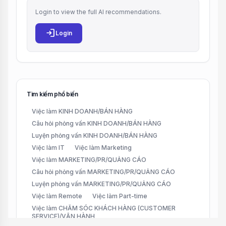
Login to view the full AI recommendations.
login
Login
Tìm kiếm phổ biến
Việc làm KINH DOANH/BÁN HÀNG
Câu hỏi phỏng vấn KINH DOANH/BÁN HÀNG
Luyện phỏng vấn KINH DOANH/BÁN HÀNG
Việc làm IT
Việc làm Marketing
Việc làm MARKETING/PR/QUẢNG CÁO
Câu hỏi phỏng vấn MARKETING/PR/QUẢNG CÁO
Luyện phỏng vấn MARKETING/PR/QUẢNG CÁO
Việc làm Remote
Việc làm Part-time
Việc làm CHĂM SÓC KHÁCH HÀNG (CUSTOMER
SERVICE)/VẬN HÀNH