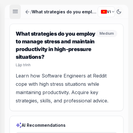
menu
arrow_back
dark_mode
expand_more
/
What strategies do you employ to manage stress and maintain productivity in high-pressure situations?
VI
What strategies do you employ
Medium
to manage stress and maintain
productivity in high-pressure
situations?
Lập trình
Learn how Software Engineers at Reddit
cope with high stress situations while
maintaining productivity. Acquire key
strategies, skills, and professional advice.
auto_awesome
AI Recommendations