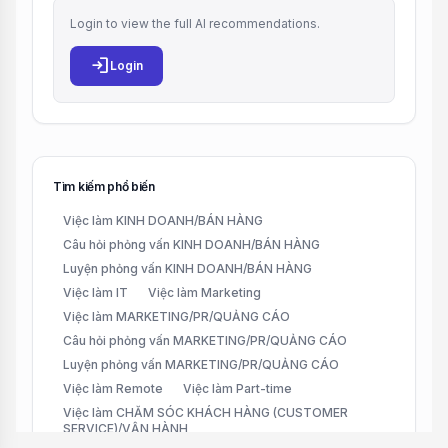
Login to view the full AI recommendations.
login
Login
Tìm kiếm phổ biến
Việc làm KINH DOANH/BÁN HÀNG
Câu hỏi phỏng vấn KINH DOANH/BÁN HÀNG
Luyện phỏng vấn KINH DOANH/BÁN HÀNG
Việc làm IT
Việc làm Marketing
Việc làm MARKETING/PR/QUẢNG CÁO
Câu hỏi phỏng vấn MARKETING/PR/QUẢNG CÁO
Luyện phỏng vấn MARKETING/PR/QUẢNG CÁO
Việc làm Remote
Việc làm Part-time
Việc làm CHĂM SÓC KHÁCH HÀNG (CUSTOMER
SERVICE)/VẬN HÀNH