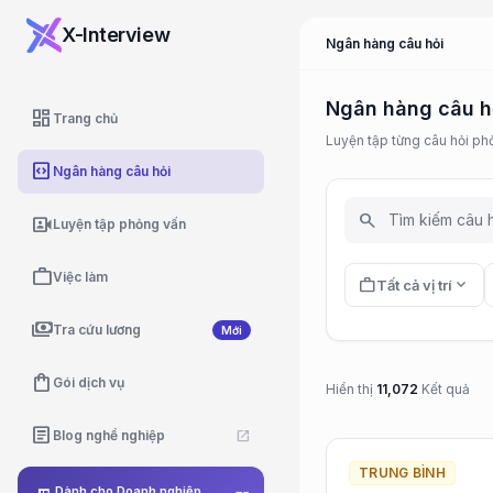
X-Interview
Ngân hàng câu hỏi
Ngân hàng câu h
dashboard
Trang chủ
Luyện tập từng câu hỏi ph
code_blocks
Ngân hàng câu hỏi
search
video_camera_front
Luyện tập phỏng vấn
work
Việc làm
work
expand_more
Tất cả vị trí
payments
Tra cứu lương
Mới
shopping_bag
Gói dịch vụ
Hiển thị
11,072
Kết quả
article
Blog nghề nghiệp
open_in_new
TRUNG BÌNH
Dành cho Doanh nghiệp