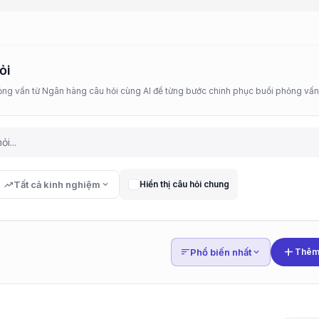
ỏi
ỏng vấn từ Ngân hàng câu hỏi cùng AI để từng bước chinh phục buổi phỏng vấn 
trending_up
Tất cả kinh nghiệm
expand_more
Hiển thị câu hỏi chung
add
sort
Phổ biến nhất
expand_more
Thêm 
Quản lý Kiểm soát C