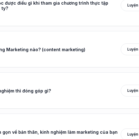
 được điều gì khi tham gia chương trình thực tập
lượng Dự án (QA/QC 
Luyện
 ty?
Manager)
12
36
CÂU HỎI
PHÚT
arrow_forward
Bắt đầu luyện tập
Luyện
g Marketing nào? (content marketing)
Luyện
nghiệm thì đóng góp gì?
ắn gọn về bản thân, kinh nghiệm làm marketing của bạn
Luyện