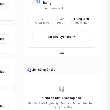
Project
hàng
 tập
Công ty Cổ phần Sản xuất và Kinh doanh VinMetal
Techcombank
chevron_left
chevron_right
Khó
12
30
Trung Bình
ĐỘ KHÓ
CÂU HỎI
PHÚT
ĐỘ KHÓ
arrow_forward
Bắt đầu luyện tập
 tập
headset_mic
Lịch sử luyện tập
 tập
headset_mic
Chưa có buổi luyện tập nào
Bắt đầu buổi luyện tập đầu tiên để xem tiến trình
 tập
của bạn tại đây