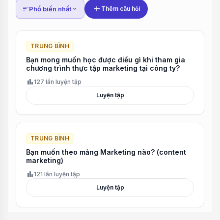
add
sort
Phổ biến nhất
expand_more
Thêm câu hỏi
TRUNG BÌNH
Bạn mong muốn học được điều gì khi tham gia
chương trình thực tập marketing tại công ty?
bar_chart
127 lần luyện tập
Luyện tập
TRUNG BÌNH
Bạn muốn theo mảng Marketing nào? (content
marketing)
bar_chart
121 lần luyện tập
Luyện tập