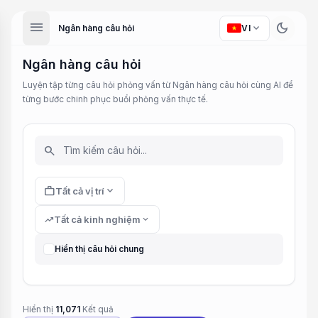
menu
dark_mode
expand_more
Ngân hàng câu hỏi
VI
Ngân hàng câu hỏi
Luyện tập từng câu hỏi phỏng vấn từ Ngân hàng câu hỏi cùng AI để
từng bước chinh phục buổi phỏng vấn thực tế.
search
work
expand_more
Tất cả vị trí
trending_up
Tất cả kinh nghiệm
expand_more
Hiển thị câu hỏi chung
Hiển thị
11,071
Kết quả