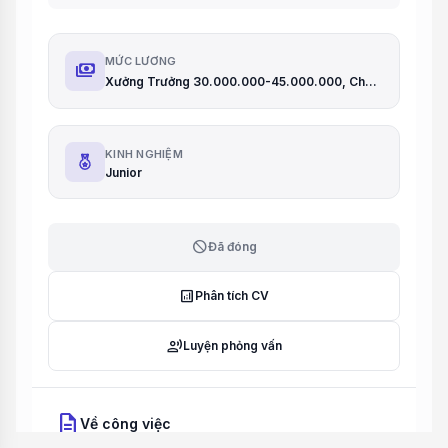
MỨC LƯƠNG
payments
Xưởng Trưởng 30.000.000-45.000.000, Chủ Quản EVA 20.000.000- 25.000.000, Kỹ thuật EVA: 18.000.000-20.000
KINH NGHIỆM
Junior
block
Đã đóng
analytics
Phân tích CV
record_voice_over
Luyện phỏng vấn
description
Về công việc