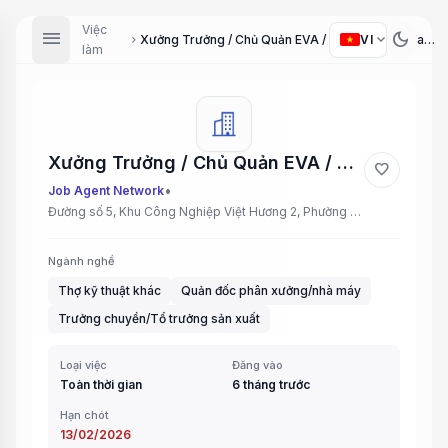
Việc
menu
dark_mode
expand_more
VI
Xưởng Trưởng / Chủ Quản EVA / Kỹ thuật EVA (Factory Manager / EVA Supervisor / EVA Technician)
chevron_right
làm
Xưởng Trưởng / Chủ Quản EVA / Kỹ thuật EVA (Factory Manager / EVA Supervisor / EVA Technician)
favorite
•
Job Agent Network
Đường số 5, Khu Công Nghiệp Việt Hương 2, Phường Tây Nam, Thành phố Hồ Chí Minh
Ngành nghề
Thợ kỹ thuật khác
Quản đốc phân xưởng/nhà máy
Trưởng chuyền/Tổ trưởng sản xuất
Loại việc
Đăng vào
Toàn thời gian
6 tháng trước
Hạn chót
13/02/2026