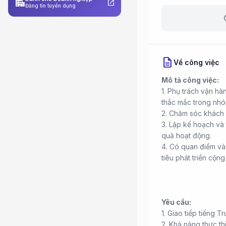
apartment
open_in_new
Đăng tin tuyển dụng
b
description
Về công việc
Mô tả công việc:
1. Phụ trách vận hà
thắc mắc trong nhó
2. Chăm sóc khách 
3. Lập kế hoạch và 
quả hoạt động.
4. Có quan điểm và
tiêu phát triển cộn
Yêu cầu:
1. Giao tiếp tiếng 
2. Khả năng thực th