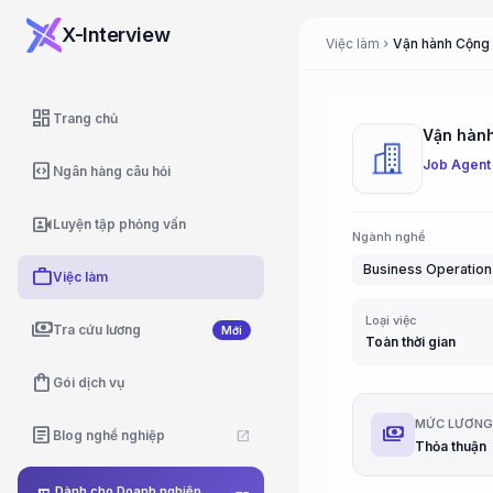
X-Interview
Việc làm
chevron_right
dashboard
Trang chủ
Vận hành
Job Agent
code_blocks
Ngân hàng câu hỏi
video_camera_front
Luyện tập phỏng vấn
Ngành nghề
Business Operation
work
Việc làm
Loại việc
payments
Tra cứu lương
Mới
Toàn thời gian
shopping_bag
Gói dịch vụ
MỨC LƯƠN
payments
article
Blog nghề nghiệp
open_in_new
Thỏa thuận
Dành cho Doanh nghiệp