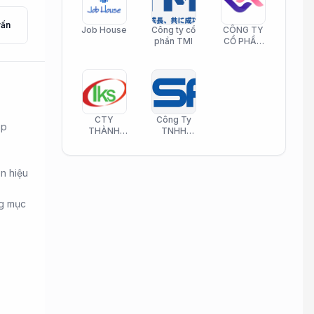
vấn
Job House
Công ty cổ
CÔNG TY
phần TMI
CỔ PHẦN
HELI CARE
CTY
Công Ty
áp
THÀNH
TNHH
KIM SƠN
Công Nghệ
PHAMATECH
Phần Mềm
Nasani
ên hiệu
ng mục