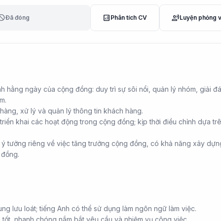
lock
analytics
record_voice_over
Đã đóng
Phân tích CV
Luyện phỏng 
nh hằng ngày của cộng đồng: duy trì sự sôi nổi, quản lý nhóm, giải đ
m.
hàng, xử lý và quản lý thông tin khách hàng.
triển khai các hoạt động trong cộng đồng; kịp thời điều chỉnh dựa tr
 ý tưởng riêng về việc tăng trưởng cộng đồng, có khả năng xây dự
g đồng.
Trung lưu loát; tiếng Anh có thể sử dụng làm ngôn ngữ làm việc.
i tốt, nhanh chóng nắm bắt yêu cầu và nhiệm vụ công việc.