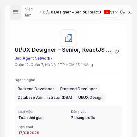
Việc
menu
dark_mode
expand_more
VI
UI/UX Designer – Senior, ReactJS Developer – Senior, VueJS Developer – Senior, Java + Angular Developer – Senior, Java Spring Boot Developer – Senior, Database Administrator (DBA)
chevron_right
làm
UI/UX Designer – Senior, ReactJS Developer – Senior, VueJS Developer – Senior, Java + Angular Developer – Senior, Java Spring Boot Developer – Senior, Database Administrator (DBA)
favorite
•
Job Agent Network
Quận 12, Quận 7, Hà Nội / TP.HCM / Đà Nẵng
Ngành nghề
Backend Developer
Frontend Developer
Database Administrator (DBA)
UI/UX Design
Loại việc
Đăng vào
Toàn thời gian
7 tháng trước
Hạn chót
17/01/2026