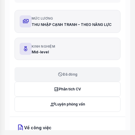
MỨC LƯƠNG
payments
THU NHẬP CẠNH TRANH – THEO NĂNG LỰC
KINH NGHIỆM
Mid-level
block
Đã đóng
analytics
Phân tích CV
record_voice_over
Luyện phỏng vấn
description
Về công việc