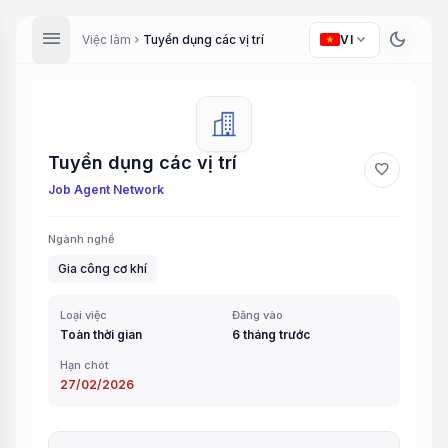
menu
dark_mode
expand_more
Việc làm
Tuyển dụng các vị trí
VI
chevron_right
Tuyển dụng các vị trí
favorite
Job Agent Network
Ngành nghề
Gia công cơ khí
Loại việc
Đăng vào
Toàn thời gian
6 tháng trước
Hạn chót
27/02/2026