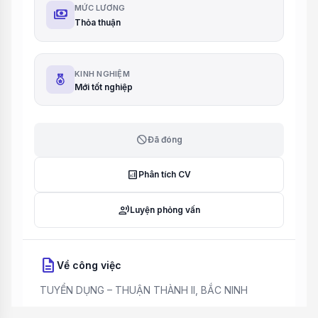
MỨC LƯƠNG
payments
Thỏa thuận
KINH NGHIỆM
Mới tốt nghiệp
block
Đã đóng
analytics
Phân tích CV
record_voice_over
Luyện phỏng vấn
description
Về công việc
TUYỂN DỤNG – THUẬN THÀNH II, BẮC NINH